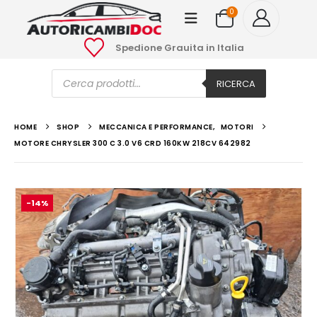
0
Spedione Grauita in Italia
Ricerca
prodotti
RICERCA
HOME
SHOP
MECCANICA E PERFORMANCE
,
MOTORI
MOTORE CHRYSLER 300 C 3.0 V6 CRD 160KW 218CV 642982
-14%