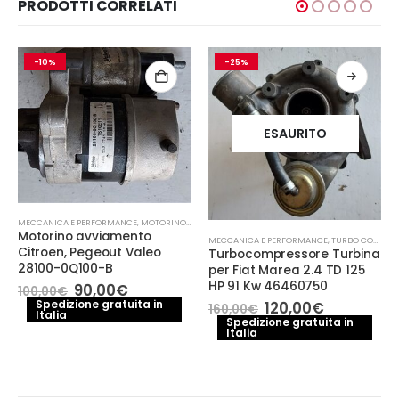
PRODOTTI CORRELATI
-10%
-25%
ESAURITO
MECCANICA E PERFORMANCE
,
MOTORINO AVVIAMENTO
Motorino avviamento
MECCANICA E PERFORMANCE
,
TURBO COMPRESSORE- TURBINA
Citroen, Pegeout Valeo
Turbocompressore Turbina
28100-0Q100-B
per Fiat Marea 2.4 TD 125
HP 91 Kw 46460750
Il
Il
90,00
€
100,00
€
prezzo
prezzo
Il
Il
Spedizione gratuita in
120,00
€
160,00
€
Italia
originale
attuale
prezzo
prezzo
Spedizione gratuita in
era:
è:
Italia
originale
attuale
100,00€.
90,00€.
era:
è:
160,00€.
120,00€.