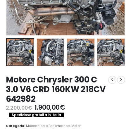
Motore Chrysler 300 C
3.0 V6 CRD 160KW 218CV
642982
Il
Il
1.900,00
€
2.200,00
€
prezzo
prezzo
Spedizione gratuita in Italia
originale
attuale
era:
è:
Categorie:
Meccanica e Performance
,
Motori