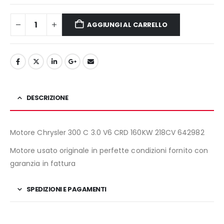
2.200,00€.
1.900,00€.
AGGIUNGI AL CARRELLO
DESCRIZIONE
Motore Chrysler 300 C 3.0 V6 CRD 160KW 218CV 642982
Motore usato originale in perfette condizioni fornito con
garanzia in fattura
SPEDIZIONI E PAGAMENTI