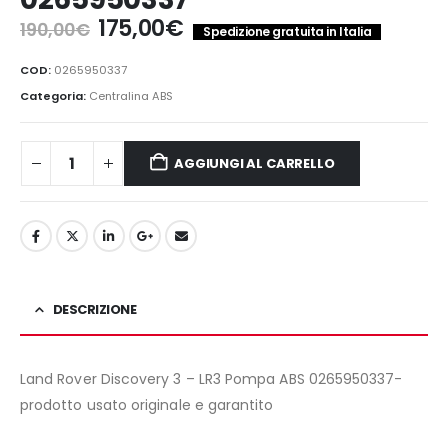
Il
Il
175,00
€
190,00
€
Spedizione gratuita in Italia
prezzo
prezzo
originale
attuale
COD:
0265950337
era:
è:
Categoria:
Centralina ABS
190,00€.
175,00€.
AGGIUNGI AL CARRELLO
DESCRIZIONE
Land Rover Discovery 3 – LR3 Pompa ABS 0265950337-
prodotto usato originale e garantito