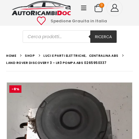
0
Spedione Grauita in Italia
Ricerca
prodotti
RICERCA
HOME
SHOP
LUCI E PARTI ELETTRICHE
,
CENTRALINA ABS
LAND ROVER DISCOVERY 3 – LR3 POMPA ABS 0265950337
-8%