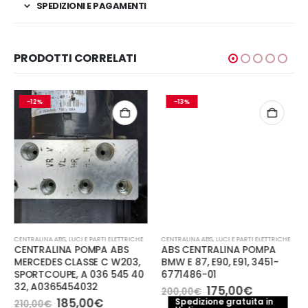
SPEDIZIONI E PAGAMENTI
PRODOTTI CORRELATI
-12%
-13%
CENTRALINA ABS
,
LUCI E PARTI ELETTRICHE
CENTRALINA ABS
,
LUCI E PARTI ELETTRICHE
CENTRALINA POMPA ABS
ABS CENTRALINA POMPA
MERCEDES CLASSE C W203,
BMW E 87, E90, E91, 3451-
SPORTCOUPE, A 036 545 40
6771486-01
32, A0365454032
Il
Il
175,00
€
200,00
€
prezzo
prezzo
Il
Il
185,00
€
Spedizione gratuita in
210,00
€