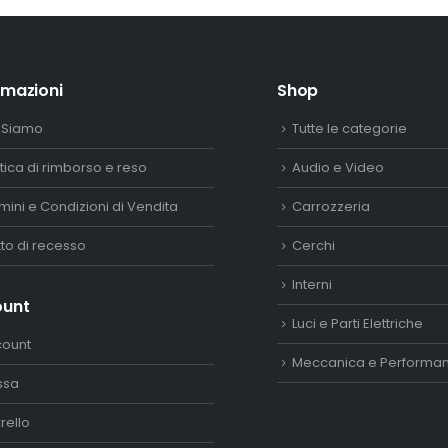
rmazioni
Shop
 Siamo
Tutte le categorie
itica di rimborso e reso
Audio e Video
mini e Condizioni di Vendita
Carrozzeria
itto di recesso
Cerchi
Interni
ount
Luci e Parti Elettriche
count
Meccanica e Performa
ssa
rello