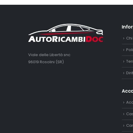
Info
Chi
Pol
Viale delle Libertà snc
Ter
96019 Rosolini (SR)
Dir
Acc
Ac
Ca
Car