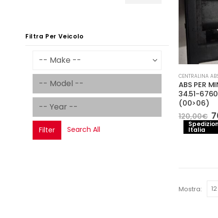
Prezzo
Prezzo
Min
Max
Filtra Per Veicolo
CENTRALINA AB
ABS PER MI
34.51-6760
(00>06)
Il
7
120,00
€
p
Spedizion
Search All
Filter
Italia
o
e
1
Mostra: