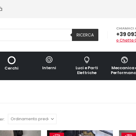
à
CHIAMACI 
+39 09
RICERCA
o Chatta 
Interni
Luci e Parti
Meccanica 
Cerchi
Elettriche
Performanc
er:
-17%
-18%