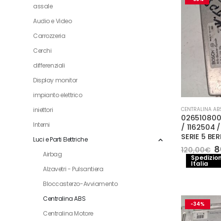
assale
Audio e Video
Carrozzeria
Cerchi
differenziali
Display monitor
impianto elettrico
iniettori
CENTRALINA AB
026510800
Interni
/ 1162504 
SERIE 5 BE
Luci e Parti Elettriche
Il
8
120,00
€
Airbag
p
Spedizion
Italia
o
Alzavetri - Pulsantiera
e
1
Bloccasterzo-Avviamento
Centralina ABS
-34%
Centralina Motore