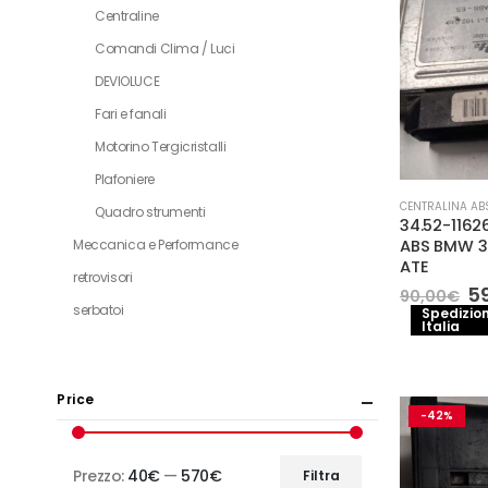
Centraline
Comandi Clima / Luci
DEVIOLUCE
Fari e fanali
Motorino Tergicristalli
Plafoniere
CENTRALINA AB
Quadro strumenti
34.52-116
ABS BMW 32
Meccanica e Performance
ATE
retrovisori
Il
5
90,00
€
p
serbatoi
Spedizion
Italia
or
er
9
Price
-42%
Prezzo:
40€
—
570€
Filtra