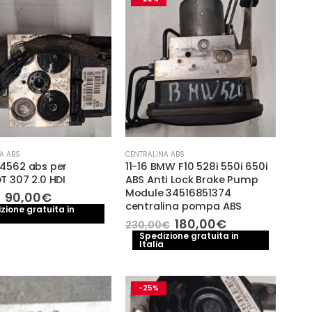
A ABS
CENTRALINA ABS
4562 abs per
11-16 BMW F10 528i 550i 650i
 307 2.0 HDI
ABS Anti Lock Brake Pump
Module 34516851374
Il
Il
90,00
€
centralina pompa ABS
prezzo
prezzo
zione gratuita in
originale
attuale
Il
Il
180,00
€
230,00
€
era:
è:
prezzo
prezzo
Spedizione gratuita in
110,00€.
90,00€.
Italia
originale
attuale
era:
è:
230,00€.
180,00€.
-25%