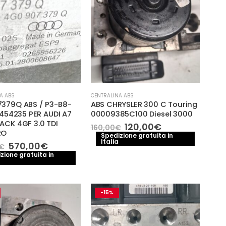
A ABS
CENTRALINA ABS
379Q ABS / P3-B8-
ABS CHRYSLER 300 C Touring
2454235 PER AUDI A7
00009385C100 Diesel 3000
ACK 4GF 3.0 TDI
Il
Il
120,00
€
160,00
€
RO
prezzo
prezzo
Spedizione gratuita in
Italia
originale
attuale
Il
Il
570,00
€
€
era:
è:
prezzo
prezzo
zione gratuita in
160,00€.
120,00€.
originale
attuale
era:
è:
680,00€.
570,00€.
-15%