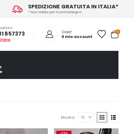
SPEDIZIONE GRATUITA IN ITALIA*
* Non valido per il contrassegno
ADESSO
0
Ciao!
31 857373
Il mio account
Online
e
e
Mostra:
-22%