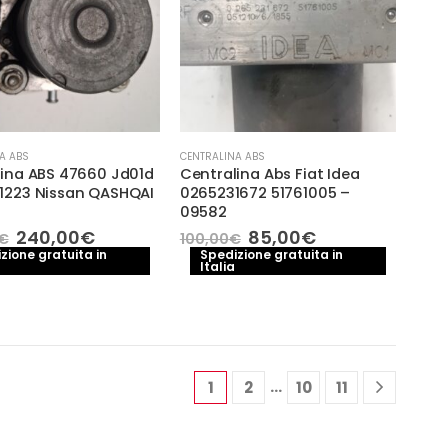
A ABS
CENTRALINA ABS
lina ABS 47660 Jd01d
Centralina Abs Fiat Idea
1223 Nissan QASHQAI
0265231672 51761005 –
09582
Il
Il
Il
Il
240,00
€
85,00
€
€
100,00
€
prezzo
prezzo
prezzo
prezzo
zione gratuita in
Spedizione gratuita in
Italia
originale
attuale
originale
attuale
era:
è:
era:
è:
280,00€.
240,00€.
100,00€.
85,00€.
…
1
2
10
11