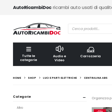
AutoRicambiDoc
ricambi auto usati di qualit
Ricerca
prodotti
Tutte le
Audio e
Carrozzeria
categorie
Video
HOME
SHOP
LUCI E PARTI ELETTRICHE
CENTRALINA ABS
Categorie
Organizza p
Altro
-33%