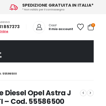
SPEDIZIONE GRATUITA IN ITALIA*
* Non valido per il contrassegno
ADESSO
0
Ciao!
31 857373
Il mio account
Online
e
e
OD. 55586500
 Diesel Opel Astra J
TI – Cod. 55586500