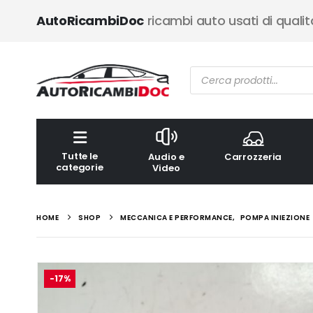
AutoRicambiDoc
ricambi auto usati di qualit
Ricerca
prodotti
Tutte le
Audio e
Carrozzeria
categorie
Video
HOME
SHOP
MECCANICA E PERFORMANCE
,
POMPA INIEZIONE
-17%