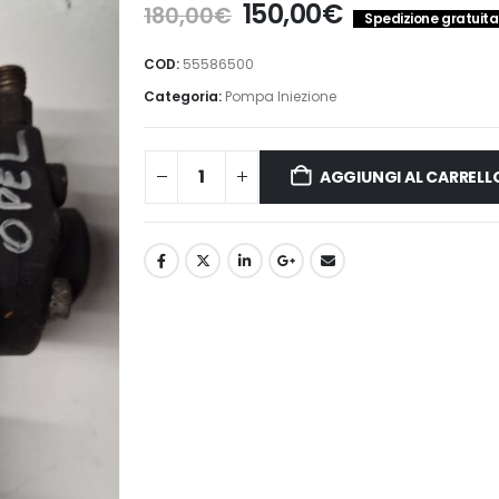
Il
Il
150,00
€
180,00
€
Spedizione gratuita 
prezzo
prezzo
originale
attuale
COD:
55586500
era:
è:
Categoria:
Pompa Iniezione
180,00€.
150,00€.
AGGIUNGI AL CARRELL