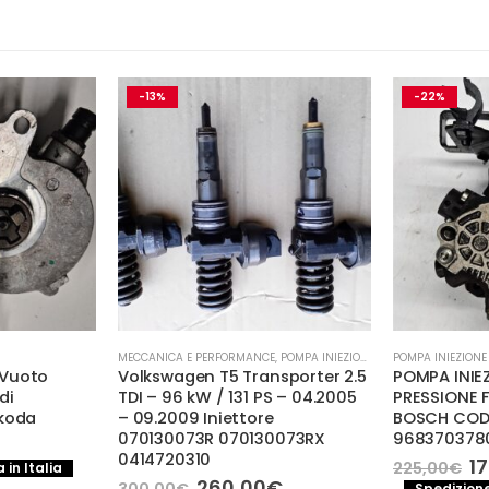
-13%
-22%
MECCANICA E PERFORMANCE
,
POMPA INIEZIONE
POMPA INIEZIONE
Vuoto
Volkswagen T5 Transporter 2.5
POMPA INIE
di
TDI – 96 kW / 131 PS – 04.2005
PRESSIONE 
koda
– 09.2009 Iniettore
BOSCH CODI
070130073R 070130073RX
968370378
l
0414720310
prezzo
Il
1
225,00
€
 in Italia
e
attuale
p
Il
Il
260,00
€
300,00
€
Spedizione