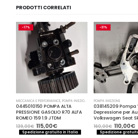
PRODOTTI CORRELATI
-17%
-31%
ZIONE
MECCANICA E PERFORMANCE
,
POMPA INIEZIONE
POMPA INIEZIONE
I
0445010150 POMPA ALTA
038145209 Pompa 
a
PRESSIONE GASOLIO R70 ALFA
Depressione per Au
ROMEO 159 1.9 JTDM
Volkswagen Seat S
Il
Il
Il
I
115,00
€
110,00
€
139,00
€
160,00
€
o
prezzo
prezzo
prezzo
a
Spedizione gratuita in Italia
Spedizione gratuita
le
originale
attuale
original