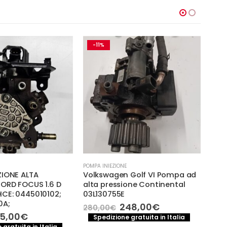
-11%
-
POMPA INIEZIONE
POMPA
ZIONE ALTA
Volkswagen Golf VI Pompa ad
POM
FORD FOCUS 1.6 D
alta pressione Continental
BOS
CE: 0445010102;
03L130755E
(201
0A;
981
Il
Il
248,00
€
280,00
€
prezzo
prezzo
Il
75,00
€
350
Spedizione gratuita in Italia
originale
attuale
rezzo
prezzo
 gratuita in Italia
S