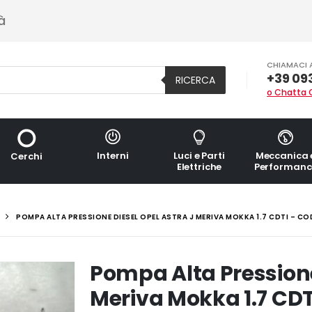
à
CHIAMACI 
+39 09
RICERCA
o Chatta 
Interni
Luci e Parti
Meccanica 
Cerchi
Elettriche
Performanc
POMPA ALTA PRESSIONE DIESEL OPEL ASTRA J MERIVA MOKKA 1.7 CDTI – C
Pompa Alta Pressione
Meriva Mokka 1.7 CD