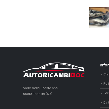
Info
Chi
Pol
Viale delle Libertà snc
Ter
96019 Rosolini (SR)
Dir