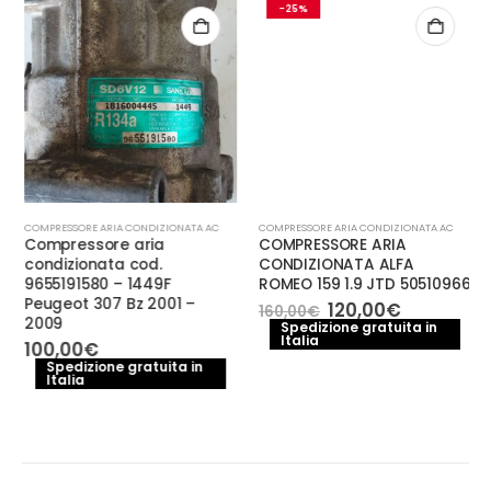
-25%
CCANICA E PERFORMANCE
COMPRESSORE ARIA CONDIZIONATA AC
COMPRESSORE ARIA CONDIZIONATA AC
Compressore aria
COMPRESSORE ARIA
condizionata cod.
CONDIZIONATA ALFA
9655191580 – 1449F
ROMEO 159 1.9 JTD 50510966
Peugeot 307 Bz 2001 –
Il
Il
120,00
€
160,00
€
2009
prezzo
prezzo
Spedizione gratuita in
Italia
originale
attuale
100,00
€
era:
è:
Spedizione gratuita in
160,00€.
120,00€.
Italia