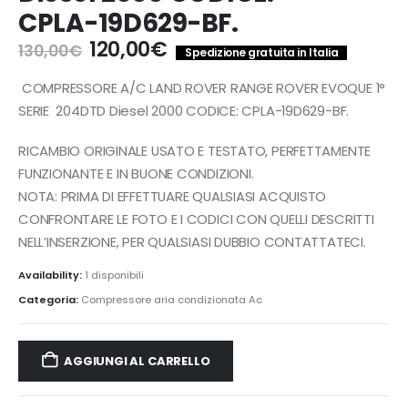
CPLA-19D629-BF.
Il
Il
120,00
€
130,00
€
Spedizione gratuita in Italia
prezzo
prezzo
originale
attuale
COMPRESSORE A/C LAND ROVER RANGE ROVER EVOQUE 1°
era:
è:
SERIE 204DTD Diesel 2000 CODICE: CPLA-19D629-BF.
130,00€.
120,00€.
RICAMBIO ORIGINALE USATO E TESTATO, PERFETTAMENTE
FUNZIONANTE E IN BUONE CONDIZIONI.
NOTA: PRIMA DI EFFETTUARE QUALSIASI ACQUISTO
CONFRONTARE LE FOTO E I CODICI CON QUELLI DESCRITTI
NELL’INSERZIONE, PER QUALSIASI DUBBIO CONTATTATECI.
Availability:
1 disponibili
Categoria:
Compressore aria condizionata Ac
AGGIUNGI AL CARRELLO