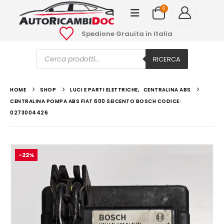
0
Spedione Grauita in Italia
Ricerca
prodotti
RICERCA
HOME
SHOP
LUCI E PARTI ELETTRICHE
,
CENTRALINA ABS
CENTRALINA POMPA ABS FIAT 600 SEICENTO BOSCH CODICE:
0273004426
-22%