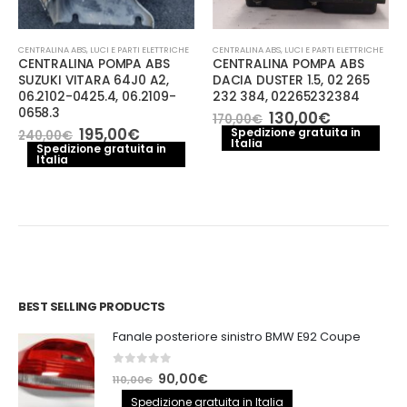
CENTRALINA ABS
,
LUCI E PARTI ELETTRICHE
CENTRALINA ABS
,
LUCI E PARTI ELETTRICHE
CENTRALINA POMPA ABS
CENTRALINA POMPA ABS
SUZUKI VITARA 64J0 A2,
DACIA DUSTER 1.5, 02 265
06.2102-0425.4, 06.2109-
232 384, 02265232384
0658.3
Il
Il
130,00
€
170,00
€
prezzo
prezzo
Il
Il
195,00
€
Spedizione gratuita in
240,00
€
e
Italia
originale
attuale
prezzo
prezzo
Spedizione gratuita in
era:
è:
Italia
originale
attuale
.
170,00€.
130,00€.
era:
è:
240,00€.
195,00€.
BEST SELLING PRODUCTS
Fanale posteriore sinistro BMW E92 Coupe
0
out of 5
Il
Il
90,00
€
110,00
€
prezzo
prezzo
Spedizione gratuita in Italia