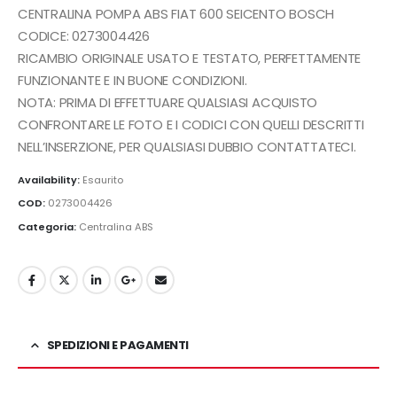
originale
attuale
CENTRALINA POMPA ABS FIAT 600 SEICENTO BOSCH
era:
è:
CODICE: 0273004426
135,00€.
105,00€.
RICAMBIO ORIGINALE USATO E TESTATO, PERFETTAMENTE
FUNZIONANTE E IN BUONE CONDIZIONI.
NOTA: PRIMA DI EFFETTUARE QUALSIASI ACQUISTO
CONFRONTARE LE FOTO E I CODICI CON QUELLI DESCRITTI
NELL’INSERZIONE, PER QUALSIASI DUBBIO CONTATTATECI.
Availability:
Esaurito
COD:
0273004426
Categoria:
Centralina ABS
SPEDIZIONI E PAGAMENTI