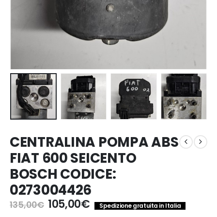
CENTRALINA POMPA ABS
FIAT 600 SEICENTO
BOSCH CODICE:
0273004426
Il
Il
105,00
€
135,00
€
Spedizione gratuita in Italia
prezzo
prezzo