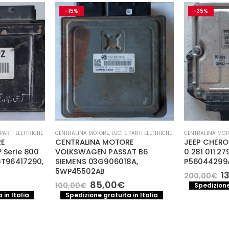
-35%
-25%
 PARTI ELETTRICHE
CENTRALINA MOTORE
,
LUCI E PARTI ELETTRICHE
CENTRALINA MOT
RE
JEEP CHEROKEE 2.8 CRD BOSCH
Centralina 
AT B6
0 281 011 279, 0281011279,
Megane 150
8A,
P56044299AD
8200259832
Il
Il
Il
130,00
€
90
200,00
€
120,00
€
prezzo
prezzo
pr
l
Spedizione gratuita in Italia
Spedizione
originale
attuale
or
prezzo
 in Italia
era:
è:
er
e
attuale
200,00€.
130,00€.
12
:
.
85,00€.