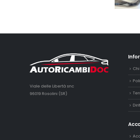
Info
Chi
Pol
Viale delle Libertà snc
Ter
96019 Rosolini (SR)
Dir
Acc
Ac