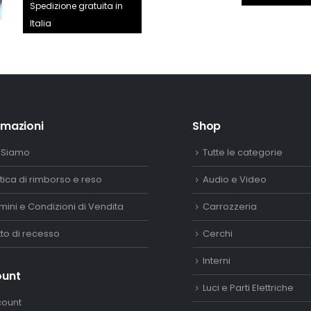
prezzo
prezzo
Spedizione gratuita in
era:
originale
attuale
Italia
2.890,
era:
è:
250,00€.
200,00€.
rmazioni
Shop
 Siamo
Tutte le categorie
itica di rimborso e reso
Audio e Video
mini e Condizioni di Vendita
Carrozzeria
itto di recesso
Cerchi
Interni
ount
Luci e Parti Elettriche
count