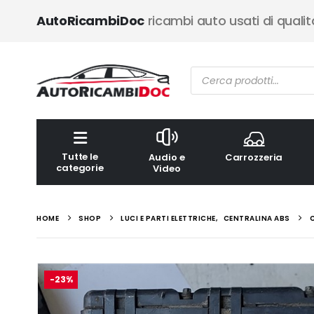
AutoRicambiDoc
ricambi auto usati di qualit
Ricerca
prodotti
Tutte le
Audio e
Carrozzeria
categorie
Video
HOME
SHOP
LUCI E PARTI ELETTRICHE
,
CENTRALINA ABS
-23%