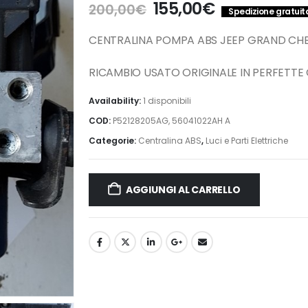
Il
Il
155,00
€
200,00
€
Spedizione gratuita 
prezzo
prezzo
originale
attuale
CENTRALINA POMPA ABS JEEP GRAND CH
era:
è:
200,00€.
155,00€.
RICAMBIO USATO ORIGINALE IN PERFETTE
Availability:
1 disponibili
COD:
P52128205AG, 56041022AH A
Categorie:
Centralina ABS
,
Luci e Parti Elettriche
AGGIUNGI AL CARRELLO