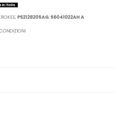
in Italia
EROKEE,
P52128205AG
,
56041022AH
A
 CONDIZIONI