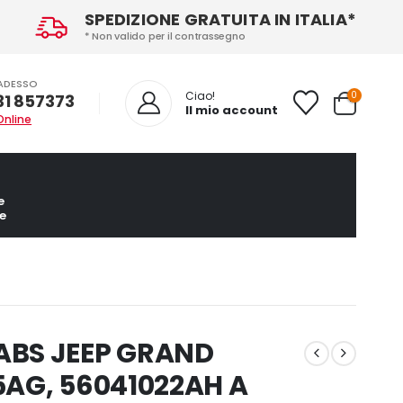
SPEDIZIONE GRATUITA IN ITALIA*
* Non valido per il contrassegno
ADESSO
0
Ciao!
31 857373
Il mio account
Online
e
e
ABS JEEP GRAND
5AG, 56041022AH A