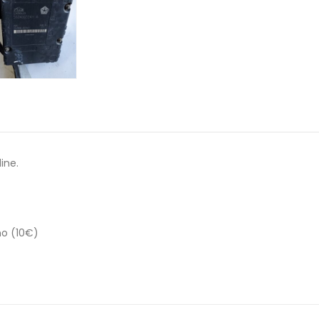
ine.
no (10€)