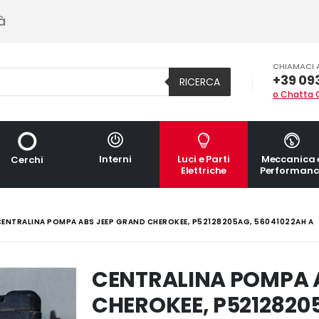
à
CHIAMACI 
+39 09
RICERCA
o Chatta 
Interni
Luci e Parti
Meccanica 
Cerchi
Elettriche
Performanc
CENTRALINA POMPA ABS JEEP GRAND CHEROKEE, P52128205AG, 56041022AH A
CENTRALINA POMPA 
CHEROKEE, P5212820