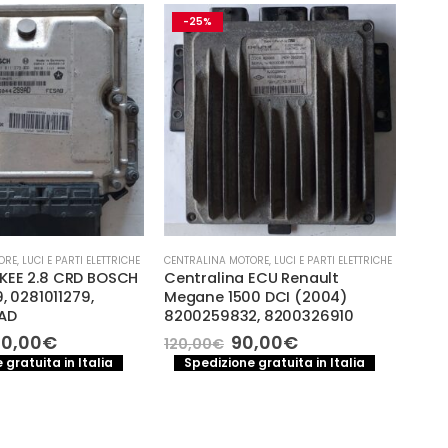
-21%
ESAURITO
ORE
,
LUCI E PARTI ELETTRICHE
CENTRALINA MOTORE
,
LUCI E PARTI ELETTRICHE
CENTR
ECU Renault
CENTRALINA MOTORE RENAULT
Cen
0 DCI (2004)
MODUS 1.5 DCI 8200398934
Mic
, 8200326910
8200449080
040 
Il
Il
Il
,00
€
95,00
€
80,
120,00
€
ezzo
prezzo
prezzo
prezzo
 gratuita in Italia
Spedizione gratuita in Italia
S
iginale
attuale
originale
attuale
a:
è:
era:
è:
0,00€.
90,00€.
120,00€.
95,00€.