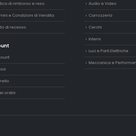
itica di rimborso e reso
Audio e Video
mini e Condizioni di Vendita
Carrozzeria
itto di recesso
Cerchi
Interni
ount
Luci e Parti Elettriche
count
Meccanica e Performa
ssa
rello
ei ordini