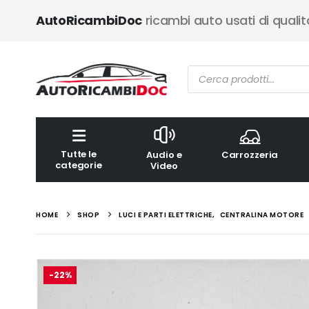
AutoRicambiDoc
ricambi auto usati di qualit
Ricerca
prodotti
Tutte le
Audio e
Carrozzeria
categorie
Video
HOME
SHOP
LUCI E PARTI ELETTRICHE
,
CENTRALINA MOTORE
-22%