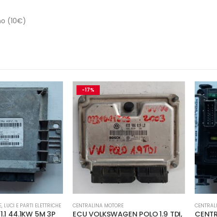
no (10€)
-17%
 PARTI ELETTRICHE
CENTRALINA MOTORE
CENTRALINA MOT
.1KW 5M 3P
ECU VOLKSWAGEN POLO 1.9 TDI,
CENTRALINA