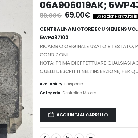
06A906019AK; 5WP4
Il
Il
69,00
€
89,00
€
Spedizione gratuita in 
prezzo
prezzo
originale
attuale
CENTRALINA MOTORE ECU SIEMENS VOL
era:
è:
5WP437103
89,00€.
69,00€.
RICAMBIO ORIGINALE USATO E TESTATO, 
CONDIZIONI.
NOTA: PRIMA DI EFFETTUARE QUALSIASI 
QUELLI DESCRITTI NELL’INSERZIONE, PER 
Availability:
1 disponibili
Categoria:
Centralina Motore
AGGIUNGI AL CARRELLO