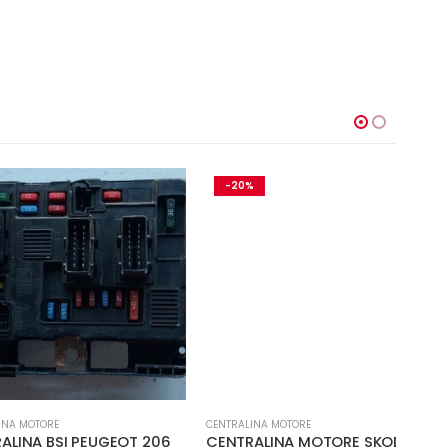
-20%
-1
ORE
CENTRALINA MOTORE
CENTR
 BSI PEUGEOT 206
CENTRALINA MOTORE SKODA
820