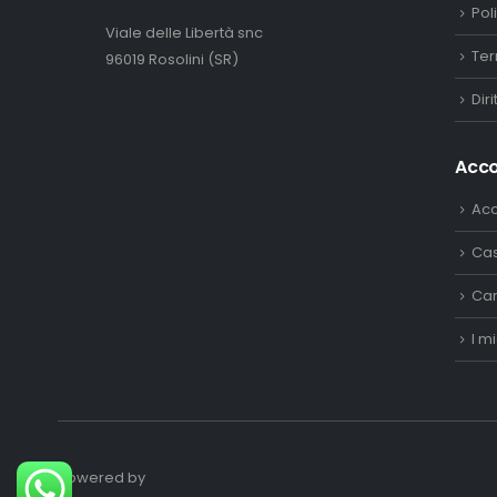
Pol
Viale delle Libertà snc
Ter
96019 Rosolini (SR)
Dir
Acc
Ac
Ca
Car
I mi
Powered by