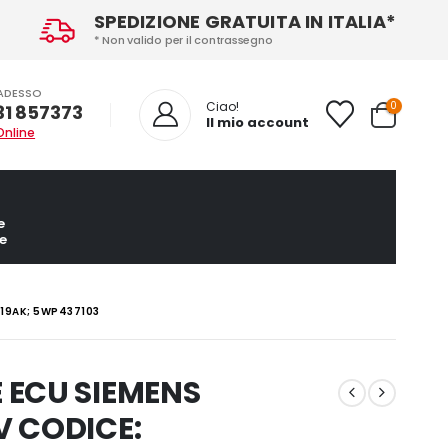
SPEDIZIONE GRATUITA IN ITALIA*
* Non valido per il contrassegno
ADESSO
0
Ciao!
31 857373
Il mio account
Online
e
e
019AK; 5WP437103
 ECU SIEMENS
 CODICE: