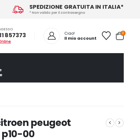
SPEDIZIONE GRATUITA IN ITALIA*
* Non valido per il contrassegno
ADESSO
0
Ciao!
31 857373
Il mio account
Online
e
e
itroen peugeot
 p10-00