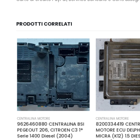
PRODOTTI CORRELATI
CENTRALINA MOTORE
CENTRALINA MOTORE
9626460880 CENTRALINA BSI
8200334419 CENTR
1.9
PEGEOUT 206, CITROEN C3 1°
MOTORE ECU DELPHI
Serie 1400 Diesel (2004)
MICRA (K12) 1.5 DIE