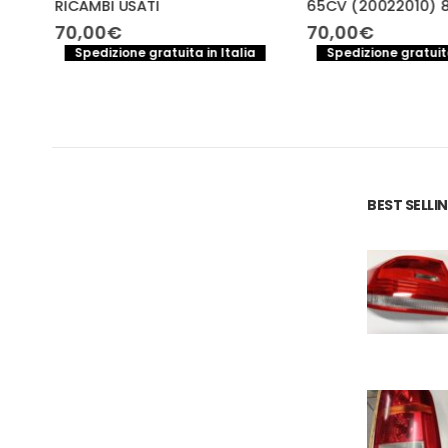
RICAMBI USATI
65CV (20022010) 
70,00
€
70,00
€
a
Spedizione gratuita in Italia
Spedizione gratuita
.
BEST SELL