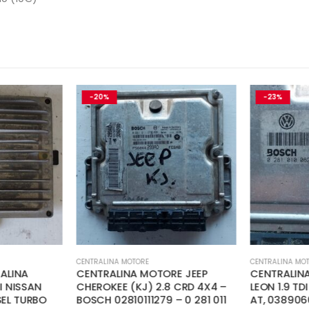
-20%
-23%
CENTRALINA MOTORE
CENTRALINA MOT
ALINA
CENTRALINA MOTORE JEEP
CENTRALINA
 NISSAN
CHEROKEE (KJ) 2.8 CRD 4X4 –
LEON 1.9 TD
SEL TURBO
BOSCH 02810111279 – 0 281 011
AT, 038906