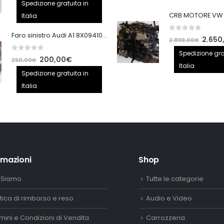
prezzo
prezzo
Spedizione gratuita in
originale
attuale
Italia
era:
è:
Faro sinistro Audi A1 8X0941005
0
out of 5
140,00€.
100,00€.
Il
2.650
2.890,00
€
prezzo
Spedizione gra
0
out of 5
Il
Il
200,00
€
250,00
€
origina
Italia
prezzo
prezzo
Spedizione gratuita in
era:
originale
attuale
Italia
2.890,
era:
è:
250,00€.
200,00€.
rmazioni
Shop
 Siamo
Tutte le categorie
itica di rimborso e reso
Audio e Video
mini e Condizioni di Vendita
Carrozzeria