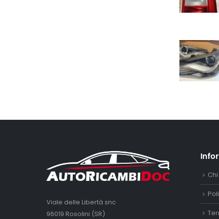
Info
Chi
Pol
Viale delle Libertà snc
Ter
96019 Rosolini (SR)