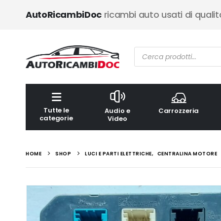
AutoRicambiDoc
ricambi auto usati di qualit
Ricerca
prodotti
Tutte le
Audio e
Carrozzeria
categorie
Video
HOME
SHOP
LUCI E PARTI ELETTRICHE
,
CENTRALINA MOTORE