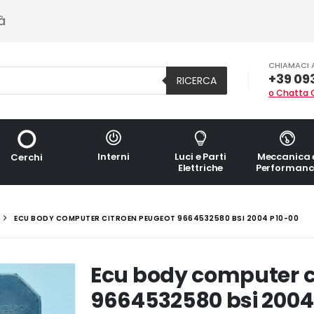
à
CHIAMACI 
+39 09
RICERCA
o Chatta 
Interni
Luci e Parti
Meccanica 
Cerchi
Elettriche
Performanc
ECU BODY COMPUTER CITROEN PEUGEOT 9664532580 BSI 2004 P10-00
Ecu body computer c
9664532580 bsi 2004