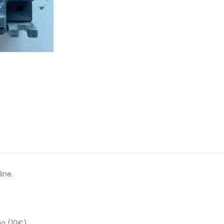
ine.
no (10€)