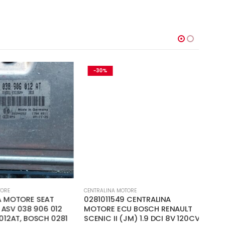
-30%
-1
ORE
CENTRALINA MOTORE
CENTR
 MOTORE SEAT
0281011549 CENTRALINA
820
I ASV 038 906 012
MOTORE ECU BOSCH RENAULT
RENA
012AT, BOSCH 0281
SCENIC II (JM) 1.9 DCI 8V 120CV
1500