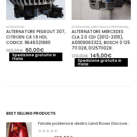
ALTERNATORI
ALTERNATORI
,
MECCANICA E PERFORMANCE
ALTERNATORE PEGEOUT 307,
ALTERNATORE MERCEDES
CITROEN C4 1.6 HDI,
CLA 2.0 CDI (2012-2015),
CODICE: 9646321880
A0009063322, BOSCH 0 125
711 028, 0125711028.
Il
Il
60,00
€
100,00
€
prezzo
prezzo
Il
Il
145,00
€
Spedizione gratuita in
170,00
€
Italia
originale
attuale
prezzo
prezzo
Spedizione gratuita in
era:
è:
Italia
originale
attuale
100,00€.
60,00€.
era:
è:
170,00€.
145,00€.
BEST SELLING PRODUCTS
Fanale posteriore destro Land Rover Discovery 3
0
out of 5