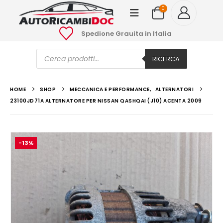
0
Spedione Grauita in Italia
Ricerca
prodotti
RICERCA
HOME
SHOP
MECCANICA E PERFORMANCE
,
ALTERNATORI
23100JD71A ALTERNATORE PER NISSAN QASHQAI (J10) ACENTA 2009
-13%