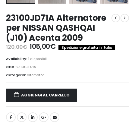
23100JD71A Alternatore
per NISSAN QASHQAI
(J10) Acenta 2009
Il
Il
105,00
€
120,00
€
Spedizione gratuita in Italia
prezzo
prezzo
originale
attuale
Availability:
1 disponibili
era:
è:
COD:
23100JD71A
120,00€.
105,00€.
Categoria:
alternatori
AGGIUNGI AL CARRELLO