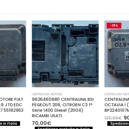
-25%
CENTRALINA MOTORE
CENTRALINA MOT
OTORE FIAT
9626460880 CENTRALINA BSI
CENTRALIN
1.9 JTD EDC
PEGEOUT 206, CITROEN C3 1°
OCTAVIA I (1
7 55182953
Serie 1400 Diesel (2004)
BP2240107
RICAMBI USATI
Il
90
120,00
€
pr
70,00
€
 in Italia
Spedizione
or
Spedizione gratuita in Italia