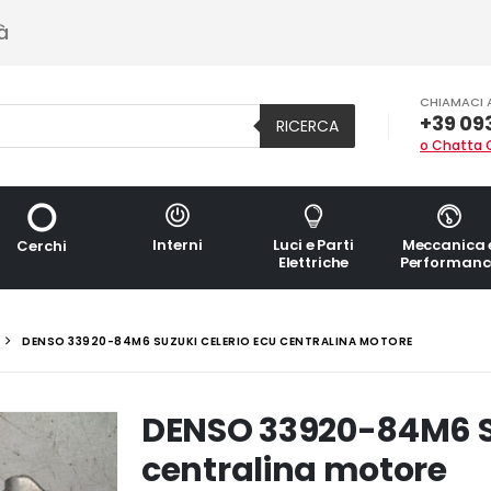
à
CHIAMACI 
+39 09
RICERCA
o Chatta 
Interni
Luci e Parti
Meccanica 
Cerchi
Elettriche
Performanc
DENSO 33920-84M6 SUZUKI CELERIO ECU CENTRALINA MOTORE
DENSO 33920-84M6 S
centralina motore