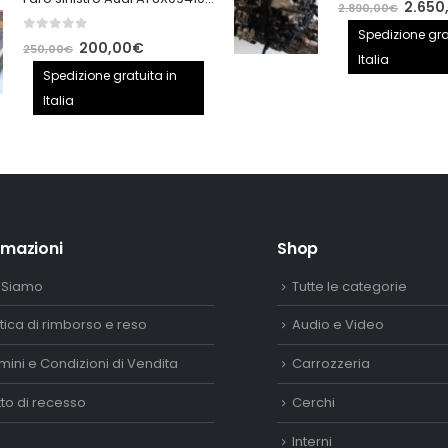
140,00€.
100,00€.
Il
2.650
2.890,00
€
prezzo
Spedizione gra
0
out of 5
Il
Il
200,00
€
250,00
€
origina
Italia
prezzo
prezzo
Spedizione gratuita in
era:
originale
attuale
Italia
2.890,
era:
è:
250,00€.
200,00€.
rmazioni
Shop
 Siamo
Tutte le categorie
itica di rimborso e reso
Audio e Video
mini e Condizioni di Vendita
Carrozzeria
itto di recesso
Cerchi
Interni