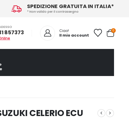
SPEDIZIONE GRATUITA IN ITALIA*
* Non valido per il contrassegno
ADESSO
0
Ciao!
31 857373
Il mio account
Online
e
e
UZUKI CELERIO ECU