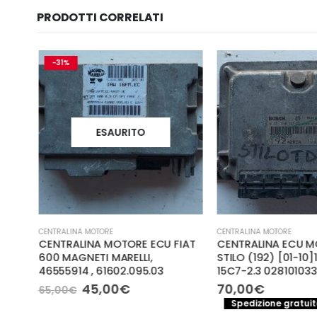
PRODOTTI CORRELATI
-31%
ESAURITO
CENTRALINA MOTORE
CENTRALINA MOTORE
ULT
CENTRALINA MOTORE ECU FIAT
CENTRALINA ECU M
H
600 MAGNETI MARELLI,
STILO (192) [01-10]
46555914 , 61602.095.03
15C7-2.3 028101033
Il
Il
45,00
€
70,00
€
65,00
€
prezzo
prezzo
a
Spedizione gratuita
originale
attuale