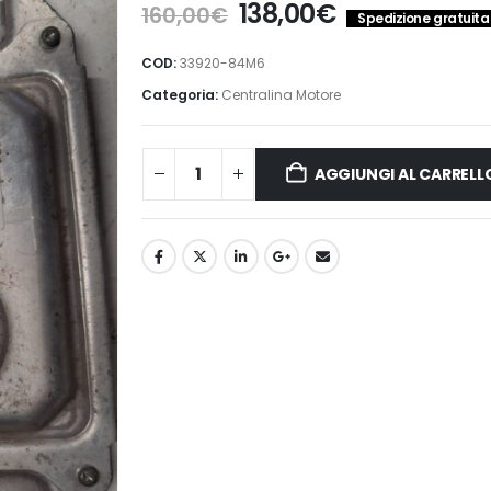
Il
Il
138,00
€
160,00
€
Spedizione gratuita i
prezzo
prezzo
originale
attuale
COD:
33920-84M6
era:
è:
Categoria:
Centralina Motore
160,00€.
138,00€.
AGGIUNGI AL CARRELL