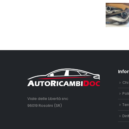
Info
Chi
Pol
Viale delle Libertà snc
Ter
96019 Rosolini (SR)
Dir