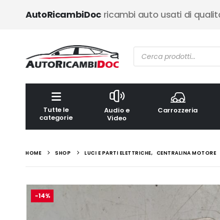
AutoRicambiDoc
ricambi auto usati di qualit
Ricerca
prodotti
Tutte le
Audio e
Carrozzeria
categorie
Video
HOME
SHOP
LUCI E PARTI ELETTRICHE
,
CENTRALINA MOTORE
-14%