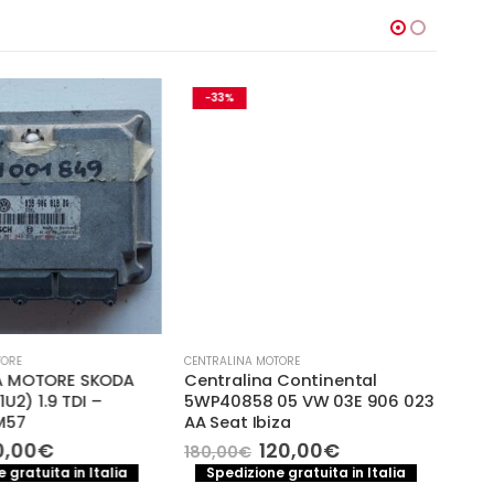
-33%
-
ORE
CENTRALINA MOTORE
CENTR
A MOTORE SKODA
Centralina Continental
ECU 
U2) 1.9 TDI –
5WP40858 05 VW 03E 906 023
200
M57
AA Seat Ibiza
038
028
Il
Il
Il
,00
€
120,00
€
180,00
€
ezzo
prezzo
prezzo
prezzo
90,
 gratuita in Italia
Spedizione gratuita in Italia
iginale
attuale
originale
attuale
S