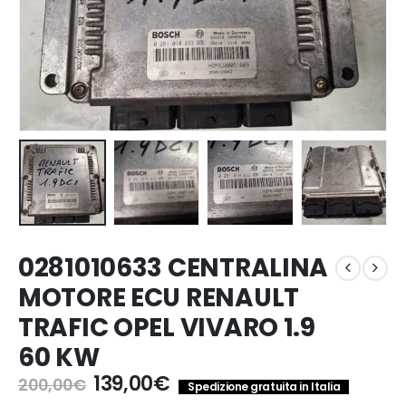
0281010633 CENTRALINA
MOTORE ECU RENAULT
TRAFIC OPEL VIVARO 1.9
60 KW
Il
Il
139,00
€
200,00
€
Spedizione gratuita in Italia
prezzo
prezzo