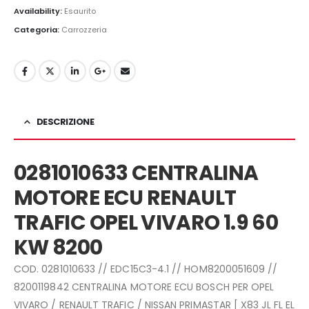
originale
attuale
Availability:
Esaurito
era:
è:
Categoria:
Carrozzeria
200,00€.
139,00€.
DESCRIZIONE
0281010633 CENTRALINA
MOTORE ECU RENAULT
TRAFIC OPEL VIVARO 1.9 60
KW 8200
COD. 0281010633 // EDC15C3-4.1 // HOM8200051609 //
8200119842 CENTRALINA MOTORE ECU BOSCH PER OPEL
VIVARO / RENAULT TRAFIC / NISSAN PRIMASTAR [ X83 JL FL EL