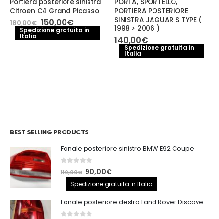
Portiera posteriore sinistra
PORTA, SPORTELLO,
Citroen C4 Grand Picasso
PORTIERA POSTERIORE
SINISTRA JAGUAR S TYPE (
Il
Il
150,00
€
180,00
€
1998 > 2006 )
prezzo
prezzo
Spedizione gratuita in
Italia
originale
attuale
140,00
€
era:
è:
Spedizione gratuita in
180,00€.
150,00€.
Italia
BEST SELLING PRODUCTS
Fanale posteriore sinistro BMW E92 Coupe
0
out of 5
Il
Il
90,00
€
110,00
€
prezzo
prezzo
Spedizione gratuita in Italia
originale
attuale
Fanale posteriore destro Land Rover Discovery 3
era:
è:
110,00€.
90,00€.