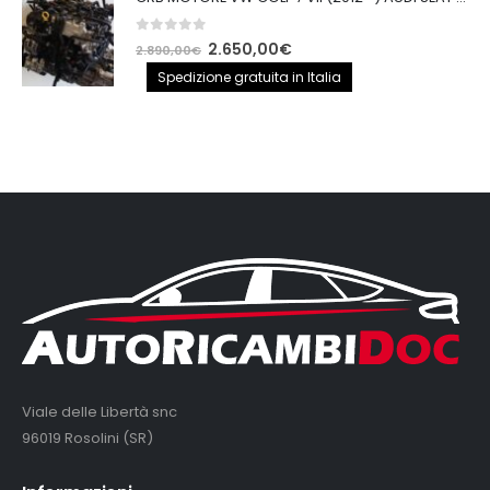
0
out of 5
Il
Il
2.650,00
€
2.890,00
€
prezzo
prezzo
Spedizione gratuita in Italia
originale
attuale
era:
è:
2.890,00€.
2.650,00€.
Viale delle Libertà snc
96019 Rosolini (SR)