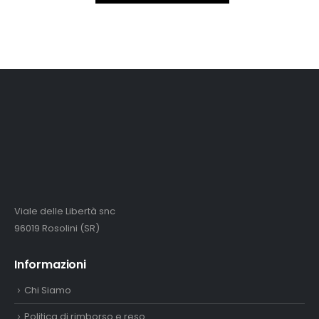
originale
attuale
era:
è:
2.890,00€.
2.650,00€.
Viale delle Libertà snc
96019 Rosolini (SR)
Informazioni
Chi Siamo
Politica di rimborso e reso