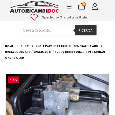
0
Spedione Grauita in Italia
Ricerca
prodotti
RICERCA
HOME
SHOP
LUCI E PARTI ELETTRICHE
,
CENTRALINA ABS
0265235295 ABS / 0265950616 / 47660JD01B / 2165318 PER NISSAN
QASHQAI J10
-17%