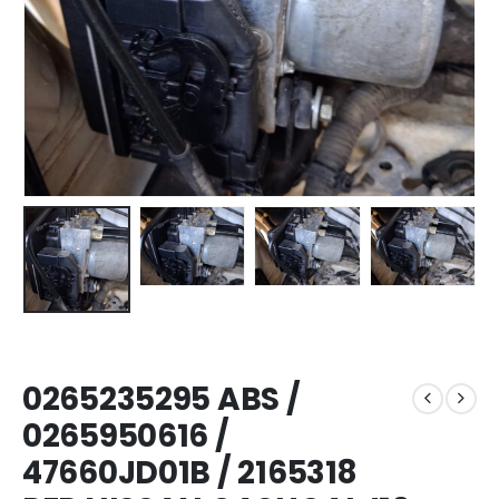
0265235295 ABS /
0265950616 /
47660JD01B / 2165318