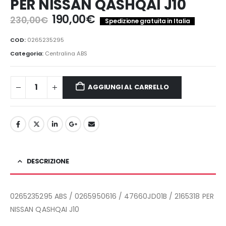
PER NISSAN QASHQAI J10
Il
Il
190,00
€
230,00
€
Spedizione gratuita in Italia
prezzo
prezzo
originale
attuale
COD:
0265235295
era:
è:
Categoria:
Centralina ABS
230,00€.
190,00€.
AGGIUNGI AL CARRELLO
DESCRIZIONE
0265235295 ABS / 0265950616 / 47660JD01B / 2165318 PER
NISSAN QASHQAI J10