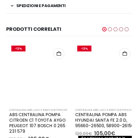
SPEDIZIONI E PAGAMENTI
PRODOTTI CORRELATI
-13%
-13%
CENTRALINA ABS
,
LUCI E PARTI ELETTRICHE
CENTRALINA ABS
,
LUCI E PARTI ELETTRICHE
ABS CENTRALINA POMPA
CENTRALINA POMPA ABS
CITROEN C1 TOYOTA AYGO
HYUNDAI SANTA FE 2.0 D,
PEUGEOT 107 BOSCH 0 265
95660-26500, 58900-26150
231 579
Il
Il
105,00
€
120,00
€