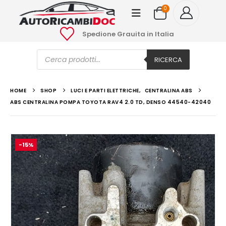
0
Spedione Grauita in Italia
Ricerca
prodotti
RICERCA
HOME
SHOP
LUCI E PARTI ELETTRICHE
,
CENTRALINA ABS
ABS CENTRALINA POMPA TOYOTA RAV4 2.0 TD, DENSO 44540-42040
-15%