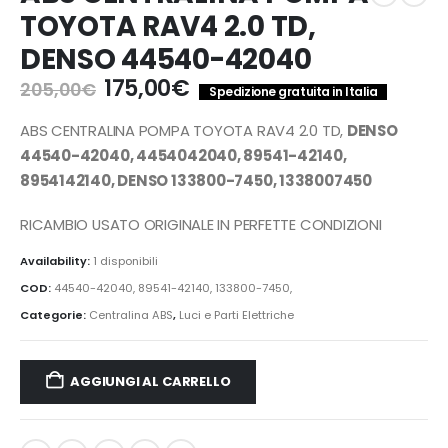
TOYOTA RAV4 2.0 TD,
DENSO 44540-42040
Il
Il
175,00
€
205,00
€
Spedizione gratuita in Italia
prezzo
prezzo
originale
attuale
ABS CENTRALINA POMPA TOYOTA RAV4 2.0 TD,
DENSO
era:
è:
44540-42040, 4454042040, 89541-42140,
205,00€.
175,00€.
8954142140, DENSO 133800-7450, 1338007450
RICAMBIO USATO ORIGINALE IN PERFETTE CONDIZIONI
Availability:
1 disponibili
COD:
44540-42040, 89541-42140, 133800-7450,
Categorie:
Centralina ABS
,
Luci e Parti Elettriche
AGGIUNGI AL CARRELLO