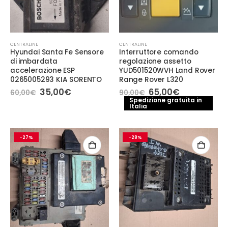
CENTRALINE
CENTRALINE
Hyundai Santa Fe Sensore
Interruttore comando
di imbardata
regolazione assetto
accelerazione ESP
YUD501520WVH Land Rover
0265005293 KIA SORENTO
Range Rover L320
Il
Il
Il
Il
35,00
€
65,00
€
60,00
€
90,00
€
prezzo
prezzo
prezzo
prezzo
Spedizione gratuita in
originale
attuale
Italia
originale
attuale
era:
è:
era:
è:
60,00€.
35,00€.
90,00€.
65,00€.
-27%
-28%