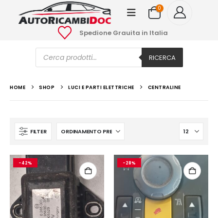
0
Spedione Grauita in Italia
Ricerca
prodotti
RICERCA
HOME
SHOP
LUCI E PARTI ELETTRICHE
CENTRALINE
FILTER
-42%
-28%