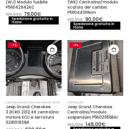
(WJ) Modulo fusibile
(WK) Centralina/modulo
P56042942AC
scatola del cambio
P56044199am
Il
Il
79,00
€
100,00
€
prezzo
prezzo
Il
Il
90,00
€
Spedizione gratuita in
120,00
€
Italia
originale
attuale
prezzo
prezzo
Spedizione gratuita in
era:
è:
Italia
originale
attuale
100,00€.
79,00€.
era:
è:
120,00€.
90,00€.
-7%
-8%
CENTRALINA MOTORE
,
CENTRALINE
,
IMPIANTO ELETTRICO
CENTRALINE
Jeep Grand Cherokee
Jeep Grand Cherokee
3.0CRD 2012 Kit centralina
Centralina/modulo
motore ECU e serratura
sospensioni P56029558AI
0281018384
Il
Il
148,00
€
160,00
€
prezzo
prezzo
Spedizione gratuita in