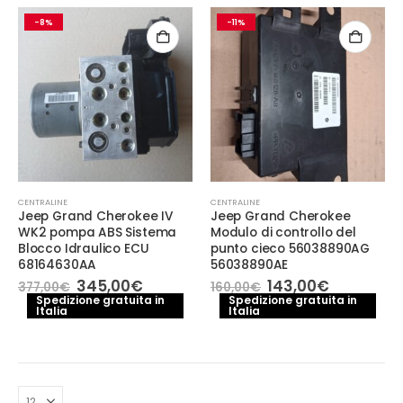
-8%
-11%
CENTRALINE
CENTRALINE
Jeep Grand Cherokee IV
Jeep Grand Cherokee
WK2 pompa ABS Sistema
Modulo di controllo del
Blocco Idraulico ECU
punto cieco 56038890AG
68164630AA
56038890AE
Il
Il
Il
Il
345,00
€
143,00
€
377,00
€
160,00
€
prezzo
prezzo
prezzo
prezzo
Spedizione gratuita in
Spedizione gratuita in
Italia
originale
attuale
Italia
originale
attuale
era:
è:
era:
è:
377,00€.
345,00€.
160,00€.
143,00€.