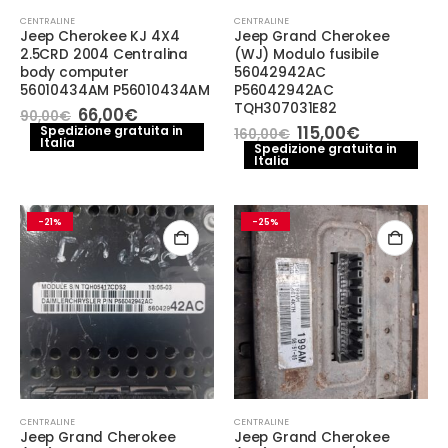
CENTRALINE
CENTRALINE
Jeep Cherokee KJ 4X4
Jeep Grand Cherokee
2.5CRD 2004 Centralina
(WJ) Modulo fusibile
body computer
56042942AC
56010434AM P56010434AM
P56042942AC
TQH307031E82
Il
Il
66,00
€
90,00
€
prezzo
prezzo
Il
Il
115,00
€
Spedizione gratuita in
160,00
€
Italia
originale
attuale
prezzo
prezzo
Spedizione gratuita in
era:
è:
Italia
originale
attuale
90,00€.
66,00€.
era:
è:
160,00€.
115,00€.
-21%
-25%
CENTRALINE
CENTRALINE
Jeep Grand Cherokee
Jeep Grand Cherokee