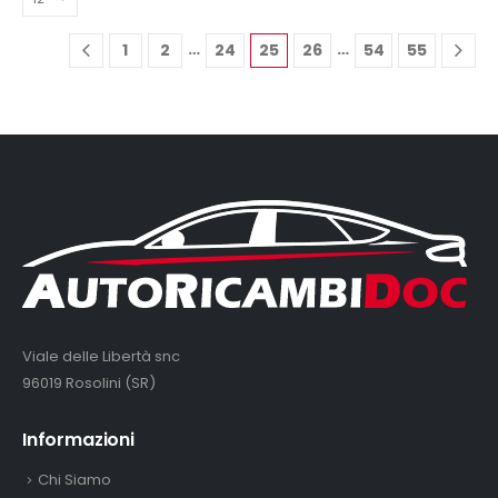
…
…
1
2
24
25
26
54
55
Viale delle Libertà snc
96019 Rosolini (SR)
Informazioni
Chi Siamo