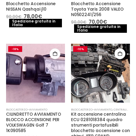
Blocchetto Accensione
Blocchetto Accensione
NISSAN Qashqai j10
Toyota Yaris 2008 VALEO
N0502241/256
Il
Il
78,00
€
90,00
€
prezzo
prezzo
Il
Il
70,00
€
Spedizione gratuita in
90,00
€
Italia
originale
attuale
prezzo
prezzo
Spedizione gratuita in
era:
è:
Italia
originale
attuale
90,00€.
78,00€.
era:
è:
90,00€.
70,00€.
-18%
-10%
BLOCCASTERZO-AVVIAMENTO
BLOCCASTERZO-AVVIAMENTO
,
CENTRALINA MOTORE
CILINDRETTO AVVIAMENTO
Kit accensione centralina
BLOCCO ACCENSIONE PER
ECU 0281018384 quadro
VOLKSWAGEN Golf 7
strumenti portafusibili
1K090585
blocchetto accensione con