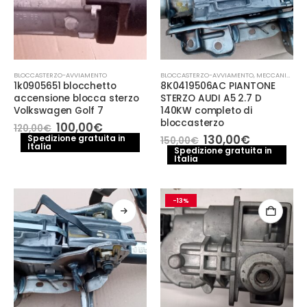
BLOCCASTERZO-AVVIAMENTO
BLOCCASTERZO-AVVIAMENTO
,
MECCANICA E PERFORMANCE
1k0905651 blocchetto
8K0419506AC PIANTONE
accensione blocca sterzo
STERZO AUDI A5 2.7 D
Volkswagen Golf 7
140KW completo di
bloccasterzo
Il
Il
100,00
€
120,00
€
prezzo
prezzo
Il
Il
130,00
€
Spedizione gratuita in
150,00
€
Italia
originale
attuale
prezzo
prezzo
Spedizione gratuita in
era:
è:
Italia
originale
attuale
120,00€.
100,00€.
era:
è:
150,00€.
130,00€.
-13%