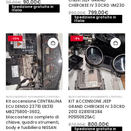
chiavi JEEP GRAND
Il
Il
90,00
€
110,00
€
CHEROKEE IV 3.0CRD VM23D
prezzo
prezzo
Spedizione gratuita in
Italia
originale
attuale
Il
Il
799,00
€
890,00
€
era:
è:
prezzo
prezzo
Spedizione gratuita in
110,00€.
90,00€.
Italia
originale
attuale
era:
è:
890,00€.
799,00€.
-20%
-8%
BLOCCASTERZO-AVVIAMENTO
,
CENTRALINA MOTORE
BLOCCASTERZO-AVVIAMENTO
,
CENTRALINE
,
CENTRALINA MOTORE
Kit accensione CENTRALINA
KIT ACCENSIONE JEEP
ECU DENSO 23710 EB310
GRAND CHEROKEE IV 3.0CRD
MB275800-3602,
2013 0281018384
bloccasterzo completo di
P05150625AC
chiave, quadro strumenti,
Il
Il
800,00
€
870,00
€
body e fusibiliera NISSAN
prezzo
prezzo
Spedizione gratuita in