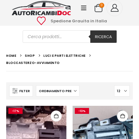
0
Spedione Grauita in Italia
Ricerca
prodotti
RICERCA
HOME
SHOP
LUCI E PARTI ELETTRICHE
BLOCCASTERZO-AVVIAMENTO
FILTER
-17%
-13%