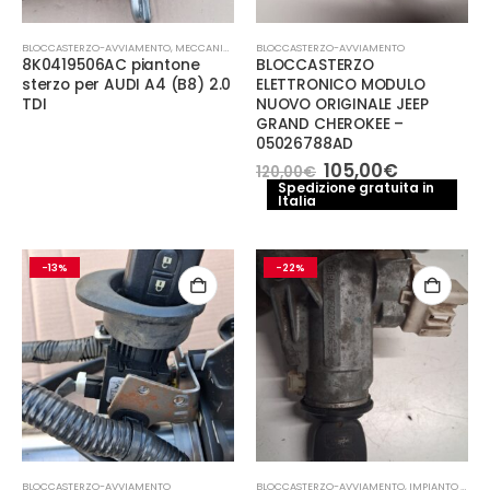
BLOCCASTERZO-AVVIAMENTO
,
MECCANICA E PERFORMANCE
BLOCCASTERZO-AVVIAMENTO
8K0419506AC piantone
BLOCCASTERZO
sterzo per AUDI A4 (B8) 2.0
ELETTRONICO MODULO
TDI
NUOVO ORIGINALE JEEP
GRAND CHEROKEE –
05026788AD
Il
Il
105,00
€
120,00
€
prezzo
prezzo
Spedizione gratuita in
Italia
originale
attuale
era:
è:
120,00€.
105,00€.
-13%
-22%
BLOCCASTERZO-AVVIAMENTO
BLOCCASTERZO-AVVIAMENTO
,
IMPIANTO ELETTRICO