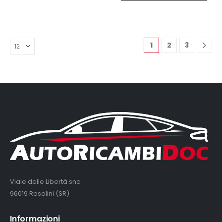
era:
è:
320,00€.
299,00€.
1
2
3
Viale delle Libertà snc
96019 Rosolini (SR)
Informazioni