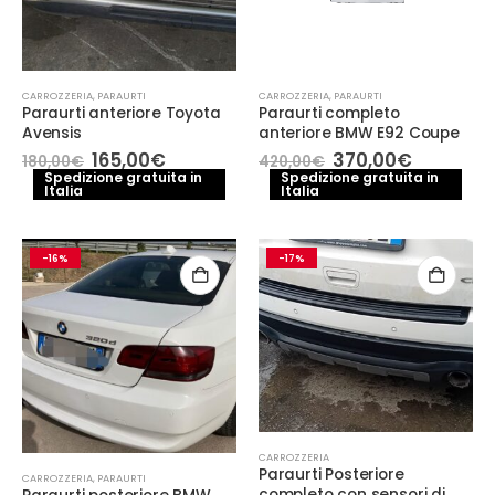
CARROZZERIA
,
PARAURTI
CARROZZERIA
,
PARAURTI
Paraurti anteriore Toyota
Paraurti completo
Avensis
anteriore BMW E92 Coupe
Il
Il
Il
Il
165,00
€
370,00
€
180,00
€
420,00
€
prezzo
prezzo
prezzo
prezzo
Spedizione gratuita in
Spedizione gratuita in
Italia
originale
attuale
Italia
originale
attuale
era:
è:
era:
è:
180,00€.
165,00€.
420,00€.
370,00€.
-16%
-17%
CARROZZERIA
Paraurti Posteriore
CARROZZERIA
,
PARAURTI
completo con sensori di