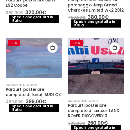
Paraurti posteriore BMW
parcheggio Jeep Grand
E92 Coupe
Cherokee Limited WK2 2012
Il
Il
320,00
€
380,00
€
prezzo
prezzo
Il
Il
380,00
€
Spedizione gratuita in
460,00
€
Italia
originale
attuale
prezzo
prezzo
Spedizione gratuita in
era:
è:
Italia
originale
attuale
380,00€.
320,00€.
era:
è:
460,00€.
380,00€
-11%
-13%
CARROZZERIA
,
PARAURTI
Paraurti posteriore
completo di fanali AUDI Q3
Il
Il
399,00
€
CARROZZERIA
,
PARAURTI
450,00
€
prezzo
prezzo
Paraurti posteriore
Spedizione gratuita in
Italia
originale
attuale
completo di sensori LAND
era:
è:
ROVER DISCOVERY 3
450,00€.
399,00€.
Il
Il
260,00
€
300,00
€
prezzo
prezzo
Spedizione gratuita in