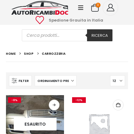
0
Spedione Grauita in Italia
Ricerca
prodotti
RICERCA
HOME
SHOP
CARROZZERIA
FILTER
-8%
-12%
ESAURITO