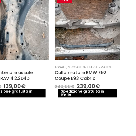
ASSALE
,
MECCANICA E PERFORMANCE
nteriore assale
Culla motore BMW E92
 RAV 4 2.2D4D
Coupe E93 Cabrio
Il
Il
Il
Il
139,00
€
239,00
€
€
280,00
€
prezzo
prezzo
prezzo
prezzo
zione gratuita in
Spedizione gratuita in
Italia
originale
attuale
originale
attuale
era:
è:
era:
è:
180,00€.
139,00€.
280,00€.
239,00€.