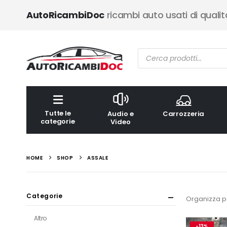
AutoRicambiDoc
ricambi auto usati di qualit
Ricerca
prodotti
Tutte le
Audio e
Carrozzeria
categorie
Video
HOME
SHOP
ASSALE
Categorie
Organizza p
Altro
-13%