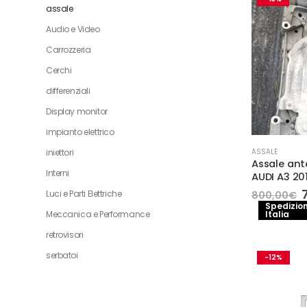
assale
Audio e Video
Carrozzeria
Cerchi
differenziali
Display monitor
impianto elettrico
iniettori
ASSALE
Assale ant
Interni
AUDI A3 201
I
Luci e Parti Elettriche
800,00
€
Spedizion
Meccanica e Performance
Italia
e
retrovisori
serbatoi
-12%