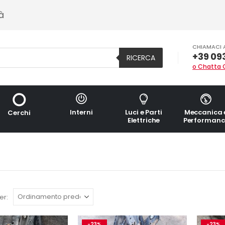
à
CHIAMACI 
+39 09
RICERCA
o Chatta 
Interni
Luci e Parti
Meccanica 
Cerchi
Elettriche
Performanc
er:
-23%
-23%