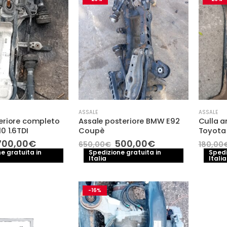
ASSALE
ASSALE
eriore completo
Assale posteriore BMW E92
Culla a
0 1.6TDI
Coupè
Toyota
l
Il
Il
Il
700,00
€
500,00
€
650,00
€
180,00
prezzo
prezzo
prezzo
prezzo
e gratuita in
Spedizione gratuita in
Spedi
Italia
Italia
originale
attuale
originale
attuale
ra:
è:
era:
è:
800,00€.
700,00€.
650,00€.
500,00€.
-16%