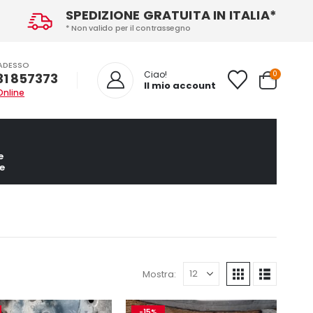
SPEDIZIONE GRATUITA IN ITALIA*
* Non valido per il contrassegno
ADESSO
0
Ciao!
31 857373
Il mio account
Online
e
e
Mostra:
-15%