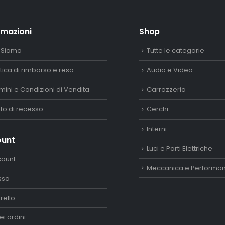
rmazioni
Shop
 Siamo
Tutte le categorie
itica di rimborso e reso
Audio e Video
mini e Condizioni di Vendita
Carrozzeria
itto di recesso
Cerchi
Interni
ount
Luci e Parti Elettriche
count
Meccanica e Performa
ssa
rello
ei ordini