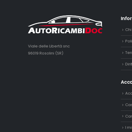
Info
Chi
Pol
Viale delle Libertà snc
Ter
96019 Rosolini (SR)
Dir
Acc
Ac
Ca
Car
I mi