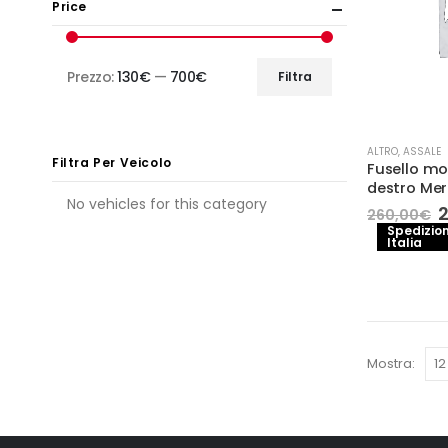
Price
Prezzo:
130€
—
700€
Filtra
Prezzo
Prezzo
Min
Max
ALTRO
,
ASSALE
Filtra Per Veicolo
Fusello mo
destro Me
No vehicles for this category
Il
260,00
€
p
Spedizion
Italia
o
e
2
Mostra: