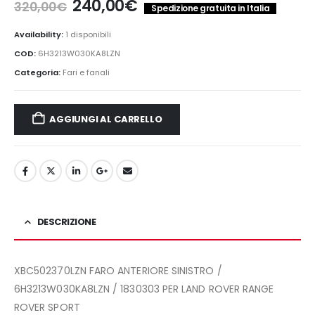
Il
Il
240,00
€
320,00
€
Spedizione gratuita in Italia
prezzo
prezzo
originale
attuale
Availability:
1 disponibili
era:
è:
COD:
6H3213W030KA8LZN
320,00€.
240,00€.
Categoria:
Fari e fanali
AGGIUNGI AL CARRELLO
DESCRIZIONE
XBC502370LZN FARO ANTERIORE SINISTRO /
6H3213W030KA8L
ZN / 1830303 PER LAND ROVER RANGE
ROVER SPORT