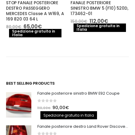
STOP FANALE POSTERIORE
FANALE POSTERIORE
DESTRO PASSEGGERO
SINISTRO BMW 5 (F10) 520D,
MERCEDES Classe A W169, A
173462-01
169 820 03 64 L
Il
Il
112,00
€
150,00
€
prezzo
prezzo
Il
Il
65,00
€
Spedizione gratuita in
80,00
€
Italia
originale
attuale
prezzo
prezzo
Spedizione gratuita in
era:
è:
Italia
originale
attuale
150,00€.
112,00€.
era:
è:
80,00€.
65,00€.
BEST SELLING PRODUCTS
Fanale posteriore sinistro BMW E92 Coupe
0
out of 5
Il
Il
90,00
€
110,00
€
prezzo
prezzo
Spedizione gratuita in Italia
originale
attuale
Fanale posteriore destro Land Rover Discovery 3
era:
è:
110,00€.
90,00€.