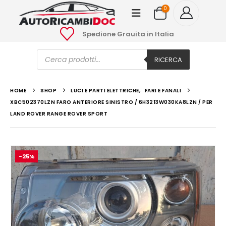
0
Spedione Grauita in Italia
Ricerca
prodotti
RICERCA
HOME
SHOP
LUCI E PARTI ELETTRICHE
,
FARI E FANALI
XBC502370LZN FARO ANTERIORE SINISTRO / 6H3213W030KA8LZN / PER
LAND ROVER RANGE ROVER SPORT
-25%