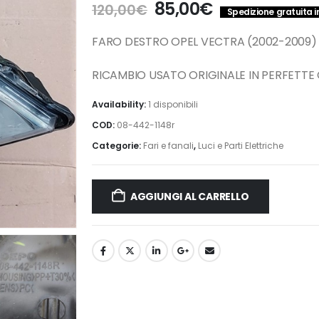
Il
Il
85,00
€
120,00
€
Spedizione gratuita in
prezzo
prezzo
originale
attuale
FARO DESTRO OPEL VECTRA (2002-2009
era:
è:
120,00€.
85,00€.
RICAMBIO USATO ORIGINALE IN PERFETTE
Availability:
1 disponibili
COD:
08-442-1148r
Categorie:
Fari e fanali
,
Luci e Parti Elettriche
AGGIUNGI AL CARRELLO