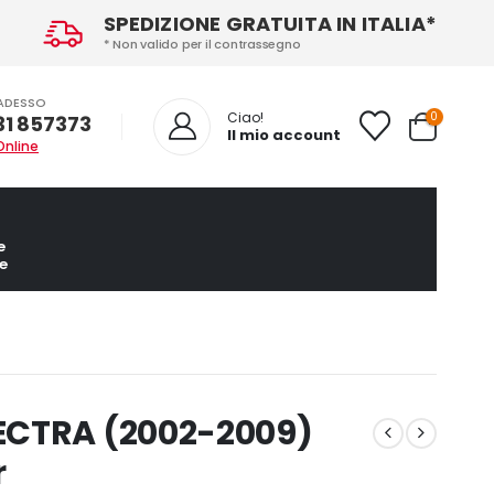
SPEDIZIONE GRATUITA IN ITALIA*
* Non valido per il contrassegno
ADESSO
0
Ciao!
31 857373
Il mio account
Online
e
e
ECTRA (2002-2009)
r