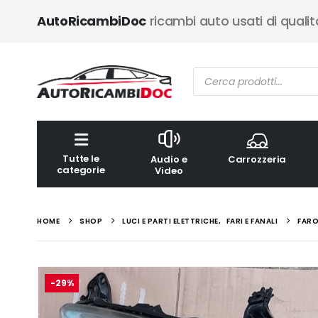
AutoRicambiDoc
ricambi auto usati di qualit
Ricerca
prodotti
Tutte le
Audio e
Carrozzeria
categorie
Video
HOME
SHOP
LUCI E PARTI ELETTRICHE
,
FARI E FANALI
FARO
-29%