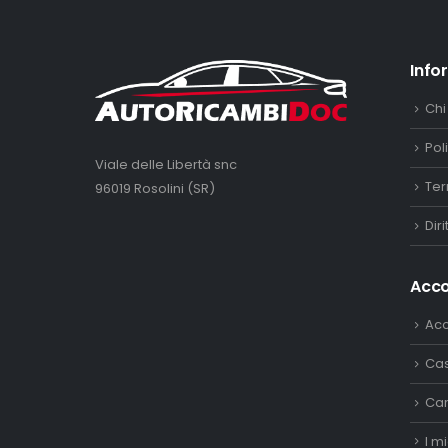
Info
Chi
Pol
Viale delle Libertà snc
Ter
96019 Rosolini (SR)
Dir
Acc
Ac
Ca
Car
I mi