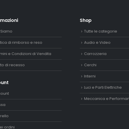
rmazioni
Shop
 Siamo
Tutte le categorie
itica di rimborso e reso
Audio e Video
mini e Condizioni di Vendita
Carrozzeria
itto di recesso
Cerchi
Interni
ount
Luci e Parti Elettriche
count
Meccanica e Performa
ssa
rello
ei ordini