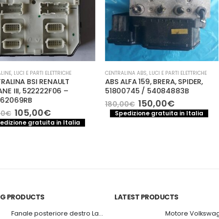
ETTRICHE
CENTRALINA ABS
,
LUCI E PARTI ELETTRICHE
CENTRALINA MOT
NAULT
ABS ALFA 159, BRERA, SPIDER,
CENTRALIN
F06 –
51800745 / 54084883B
YARIS CC 1.
0281010563
Il
Il
150,00
€
180,00
€
prezzo
prezzo
Il
Il
11
130,00
€
Spedizione gratuita in Italia
originale
attuale
prezzo
pr
 in Italia
Spedizione
era:
è:
e
attuale
or
180,00€.
150,00€.
è:
er
105,00€.
13
ING PRODUCTS
LATEST PRODUCTS
Fanale posteriore destro Land Rover Discovery 3