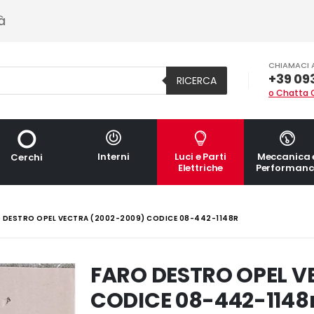
à
CHIAMACI 
+39 09
RICERCA
o Chatta 
Interni
Luci e Parti
Meccanica 
Cerchi
Elettriche
Performanc
 DESTRO OPEL VECTRA (2002-2009) CODICE 08-442-1148R
FARO DESTRO OPEL V
CODICE 08-442-1148