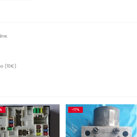
ine.
no (10€)
-17%
-12%