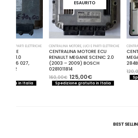
ESAURITO
TRICHE
CENTRALINA MOTORE
,
LUCI E PARTI ELETTRICHE
CENTRALINE
,
LUCI E PARTI EL
CENTRALINA MOTORE ECU
CENTRALINA BSI RE
RENAULT MEGANE SCENIC 2.0
MEGANE III, 522222
(2003 – 2009) BOSCH
284B62069RB
0281011814
Il
105,00
€
120,00
€
prezzo
Il
Il
125,00
€
160,00
€
Spedizione gratuita
original
prezzo
prezzo
a
Spedizione gratuita in Italia
era:
originale
attuale
120,00€.
era:
è:
160,00€.
125,00€.
BEST SELL