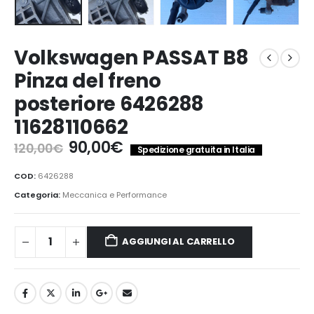
Volkswagen PASSAT B8
Pinza del freno
posteriore 6426288
11628110662
Il
Il
90,00
€
120,00
€
Spedizione gratuita in Italia
prezzo
prezzo
originale
attuale
COD:
6426288
era:
è:
Categoria:
Meccanica e Performance
120,00€.
90,00€.
AGGIUNGI AL CARRELLO