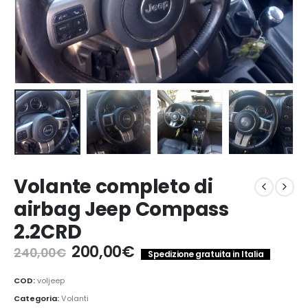
Volante completo di
airbag Jeep Compass
2.2CRD
Il
Il
200,00
€
240,00
€
Spedizione gratuita in Italia
prezzo
prezzo
originale
attuale
COD:
voljeep
era:
è:
Categoria:
Volanti