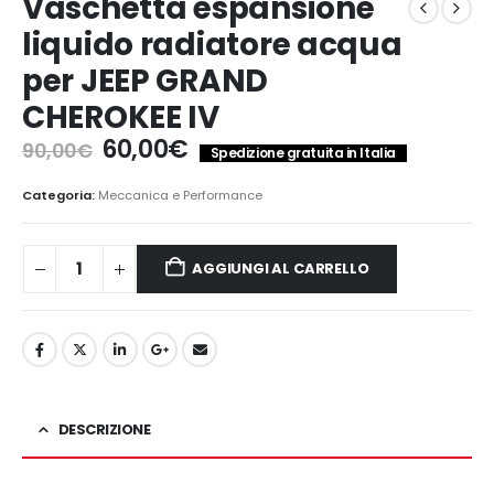
Vaschetta espansione
liquido radiatore acqua
per JEEP GRAND
CHEROKEE IV
Il
Il
60,00
€
90,00
€
Spedizione gratuita in Italia
prezzo
prezzo
originale
attuale
Categoria:
Meccanica e Performance
era:
è:
90,00€.
60,00€.
AGGIUNGI AL CARRELLO
DESCRIZIONE