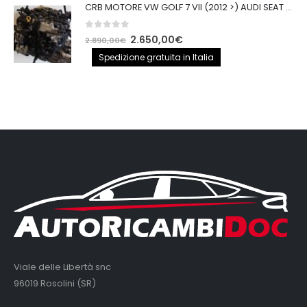
CRB MOTORE VW GOLF 7 VII (2012 >) AUDI SEAT 2.0TDI 150CV CRB IMPIANTO BOSCH
0
out of 5
Il
Il
2.650,00
€
2.890,00
€
prezzo
prezzo
Spedizione gratuita in Italia
originale
attuale
era:
è:
2.890,00€.
2.650,00€.
Viale delle Libertà snc
96019 Rosolini (SR)