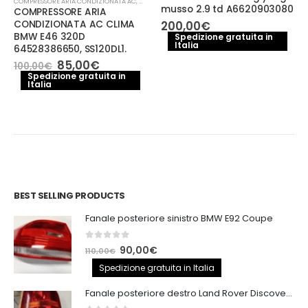
COMPRESSORE ARIA CONDIZIONATA AC
,
MECCANICA E PERFORMANCE
musso 2.9 td A6620903080
COMPRESSORE ARIA
CONDIZIONATA AC CLIMA
200,00
€
BMW E46 320D
Spedizione gratuita in
e
Italia
64528386650, SS120DL1.
Il
Il
85,00
€
100,00
€
.
prezzo
prezzo
Spedizione gratuita in
Italia
originale
attuale
era:
è:
100,00€.
85,00€.
BEST SELLING PRODUCTS
Fanale posteriore sinistro BMW E92 Coupe
0
out of 5
Il
Il
90,00
€
110,00
€
prezzo
prezzo
Spedizione gratuita in Italia
originale
attuale
Fanale posteriore destro Land Rover Discovery 3
era:
è: