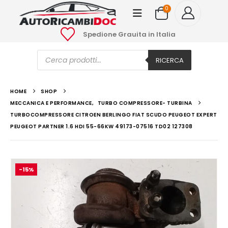
0
Spedione Grauita in Italia
Ricerca
prodotti
RICERCA
HOME
SHOP
MECCANICA E PERFORMANCE
,
TURBO COMPRESSORE- TURBINA
TURBOCOMPRESSORE CITROEN BERLINGO FIAT SCUDO PEUGEOT EXPERT
PEUGEOT PARTNER 1.6 HDI 55-66KW 49173-07516 TD02 127308
-15%