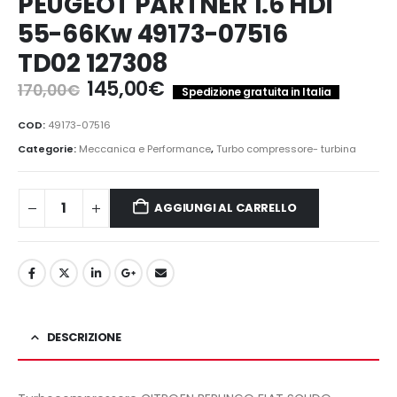
PEUGEOT PARTNER 1.6 HDi
55-66Kw 49173-07516
TD02 127308
Il
Il
145,00
€
170,00
€
Spedizione gratuita in Italia
prezzo
prezzo
originale
attuale
COD:
49173-07516
era:
è:
Categorie:
Meccanica e Performance
,
Turbo compressore- turbina
170,00€.
145,00€.
AGGIUNGI AL CARRELLO
DESCRIZIONE