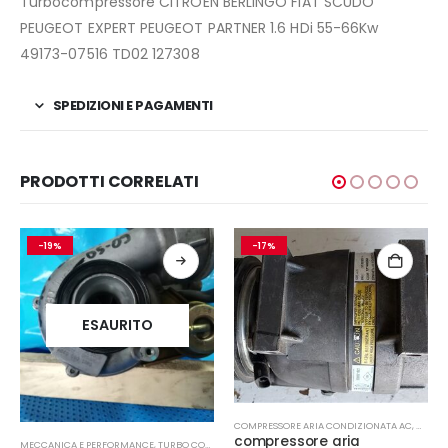
Turbocompressore CITROEN BERLINGO FIAT SCUDO
PEUGEOT EXPERT PEUGEOT PARTNER 1.6 HDi 55-66Kw
49173-07516 TD02 127308
SPEDIZIONI E PAGAMENTI
PRODOTTI CORRELATI
-19%
-17%
ESAURITO
COMPRESSORE ARIA CONDIZIONATA AC
,
MECCA
compressore aria
MECCANICA E PERFORMANCE
,
TURBO COMPRESSORE- TURBINA