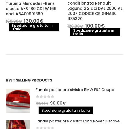
condizionata Renault
Turbina Mercedes-Benz
Laguna 2.2 dci DAL 2000 AL
classe A-B 180 CDI W 169
2007 CODICE ORIGINALE:
cod. A6400901380
1135320.
Il
Il
130,00
€
160,00
€
e
prezzo
prezzo
Il
Il
100,00
€
Spedizione gratuita in
120,00
€
Italia
originale
attuale
prezzo
prezzo
Spedizione gratuita in
.
era:
è:
Italia
originale
attuale
160,00€.
130,00€.
era:
è:
120,00€.
100,00€.
BEST SELLING PRODUCTS
Fanale posteriore sinistro BMW E92 Coupe
0
out of 5
Il
Il
90,00
€
110,00
€
prezzo
prezzo
Spedizione gratuita in Italia
originale
attuale
Fanale posteriore destro Land Rover Discovery 3
era:
è: