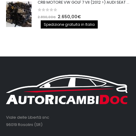
CRB MOTORE VW GOLF 7 VII (2012 >) AUDI SEAT 2.0TDI 150CV CRB IMPIANTO BOSCH
0
out of 5
Il
Il
2.650,00
€
2.890,00
€
prezzo
prezzo
Spedizione gratuita in Italia
originale
attuale
era:
è:
2.890,00€.
2.650,00€.
Viale delle Libertà snc
96019 Rosolini (SR)