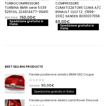
TURBOCOMPRESSORE
COMPRESSORE
TURBINA BMW serie 5 E39
CLIMATIZZATORE CLIMA A/C
525TDS, 224614477-06451
RENAULT CLIO 1.2 (1998-
2012) SANDEN 8200037058.
Il
Il
150,00
€
190,00
€
prezzo
prezzo
65,00
€
Spedizione gratuita in
Italia
originale
attuale
Spedizione gratuita in
era:
è:
Italia
190,00€.
150,00€.
BEST SELLING PRODUCTS
Fanale posteriore sinistro BMW E92 Coupe
0
out of 5
Il
Il
90,00
€
110,00
€
prezzo
prezzo
Spedizione gratuita in Italia
originale
attuale
Fanale posteriore destro Land Rover Discovery 3
era:
è: