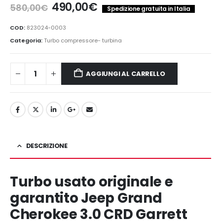
Il
Il
490,00
€
580,00
€
Spedizione gratuita in Italia
prezzo
prezzo
originale
attuale
COD:
823024-0003
era:
è:
Categoria:
Turbo compressore- turbina
580,00€.
490,00€.
AGGIUNGI AL CARRELLO
DESCRIZIONE
Turbo usato originale e
garantito Jeep Grand
Cherokee 3.0 CRD Garrett