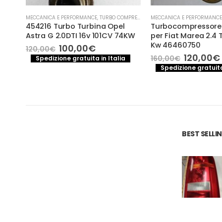
- TURBINA
MECCANICA E PERFORMANCE
,
TURBO COMPRESSORE- TURBINA
MECCANICA E PERFORMANCE
eep
454216 Turbo Turbina Opel
Turbocompressore
Astra G 2.0DTI 16v 101CV 74KW
per Fiat Marea 2.4 T
Kw 46460750
Il
Il
100,00
€
120,00
€
o
prezzo
prezzo
Il
120,00
€
160,00
€
a
Spedizione gratuita in Italia
le
originale
attuale
prezzo
Spedizione gratuita
era:
è:
original
00€.
120,00€.
100,00€.
era:
160,00€
BEST SELL