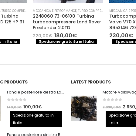
,
TURBO COMPRESSORE- TURBINA
MECCANICA E PERFORMANCE
,
TURBO COMPRESSORE- TURBINA
MECCANICA E PE
 Turbina
2248060 73-06100 Turbina
Turbocompr
D 125 HP 91
turbocompressore Land Rover
Volvo V70 X
Freelander 2.0TD
8653146 72
Il
Il
Il
180,00
€
230,00
€
220,00
€
prezzo
prezzo
prezzo
 in Italia
Spedizione gratuita in Italia
Spedizione
e
attuale
originale
attuale
è:
era:
è:
.
120,00€.
220,00€.
180,00€.
ING PRODUCTS
LATEST PRODUCTS
Fanale posteriore destro Land Rover Discovery 3
0
out of 5
0
out of 5
Il
Il
Il
100,00
€
2.650
140,00
€
2.890,00
€
prezzo
prezzo
prezzo
Spedizione gratuita in
Spedizione gra
originale
attuale
origina
Italia
Italia
era:
è:
era:
Fanale posteriore sinistro BMW E92 Coupe