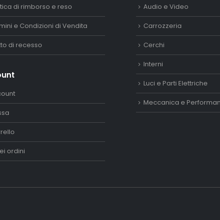
itica di rimborso e reso
Audio e Video
mini e Condizioni di Vendita
Carrozzeria
itto di recesso
Cerchi
Interni
ount
Luci e Parti Elettriche
count
Meccanica e Performa
ssa
rello
ei ordini