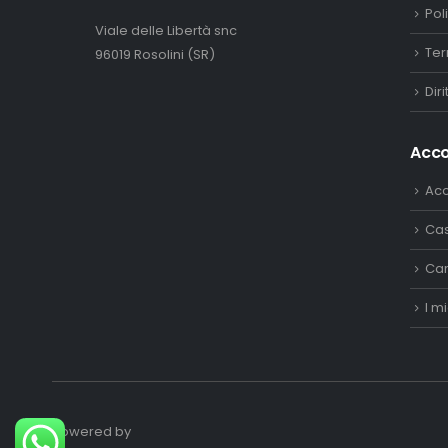
Pol
Viale delle Libertà snc
Ter
96019 Rosolini (SR)
Dir
Acc
Ac
Ca
Car
I mi
Powered by