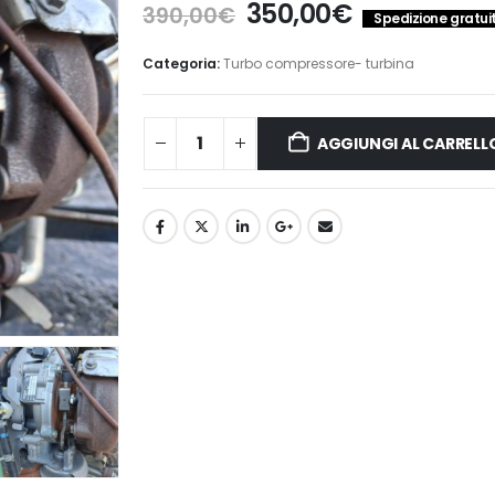
Il
Il
350,00
€
390,00
€
Spedizione gratuita
prezzo
prezzo
originale
attuale
Categoria:
Turbo compressore- turbina
era:
è:
390,00€.
350,00€.
AGGIUNGI AL CARRELL