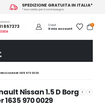
SPEDIZIONE GRATUITA IN ITALIA*
* Non valido per il contrassegno
ADESSO
0
Ciao!
31 857373
Il mio account
Online
e
e
URBOCHARGER 1635 970 0029
ault Nissan 1.5 D Borg
 1635 970 0029