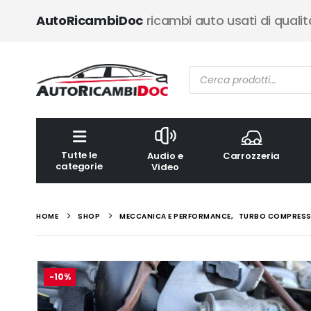
AutoRicambiDoc
ricambi auto usati di qualit
Ricerca
prodotti
Tutte le
Audio e
Carrozzeria
categorie
Video
HOME
SHOP
MECCANICA E PERFORMANCE
,
TURBO COMPRESS
-10%