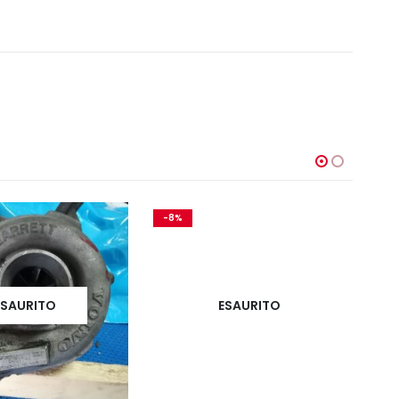
-8%
-
ESAURITO
ESAURITO