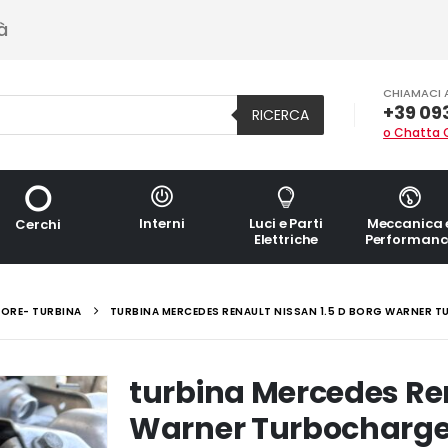
à
CHIAMACI 
+39 09
RICERCA
o Chatta 
Interni
Luci e Parti
Meccanica 
Cerchi
Elettriche
Performanc
ORE- TURBINA
TURBINA MERCEDES RENAULT NISSAN 1.5 D BORG WARNER T
turbina Mercedes Ren
Warner Turbocharger