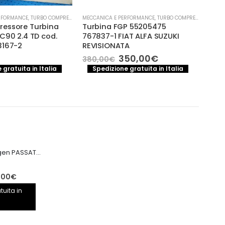
RFORMANCE
,
TURBO COMPRESSORE- TURBINA
MECCANICA E PERFORMANCE
,
TURBO COMPRESSORE- TURBINA
MECCA
essore Turbina
Turbina FGP 55205475
Turb
C90 2.4 TD cod.
767837-1 FIAT ALFA SUZUKI
Tucs
3167-2
REVISIONATA
(200
282
Il
Il
350,00
€
380,00
€
prezzo
prezzo
270
 gratuita in Italia
Spedizione gratuita in Italia
originale
attuale
S
era:
è:
380,00€.
350,00€.
Motore Volkswagen PASSAT CRB CRBC 2.0TDI 150CV
Il
,00
€
prezzo
tuita in
le
attuale
è: