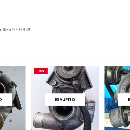
r 1635 970 0029
-18%
O
ESAURITO