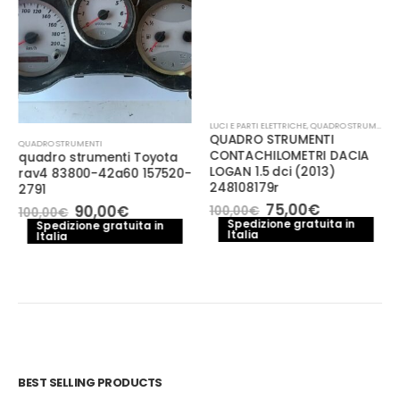
LUCI E PARTI ELETTRICHE
,
QUADRO STRUMENTI
QUADRO STRUMENTI
QUADRO STRUMENTI
CONTACHILOMETRI DACIA
quadro strumenti Toyota
LOGAN 1.5 dci (2013)
rav4 83800-42a60 157520-
248108179r
2791
Il
Il
75,00
€
Il
Il
90,00
€
100,00
€
100,00
€
prezzo
prezzo
prezzo
prezzo
Spedizione gratuita in
Spedizione gratuita in
Italia
originale
attuale
Italia
originale
attuale
era:
è:
era:
è:
100,00€.
75,00€.
100,00€.
90,00€.
BEST SELLING PRODUCTS