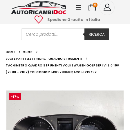
0
Spedione Grauita in Italia
Ricerca
prodotti
RICERCA
HOME
SHOP
LUCI E PARTI ELETTRICHE
,
QUADRO STRUMENTI
TACHIMETRO QUADRO STRUMENTI VOLKSWAGEN GOLF SERI VI 2.0 16V
(2008 – 2012) TDI CODICE: 5K0920860E; A2C53219792
-17%