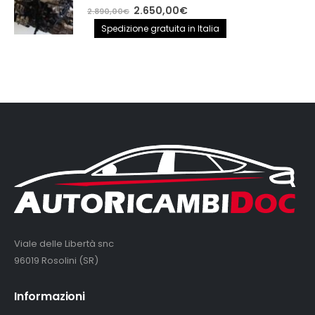
0
out of 5
Il
Il
2.650,00
€
2.890,00
€
prezzo
prezzo
Spedizione gratuita in Italia
originale
attuale
era:
è:
2.890,00€.
2.650,00€.
Viale delle Libertà snc
96019 Rosolini (SR)
Informazioni