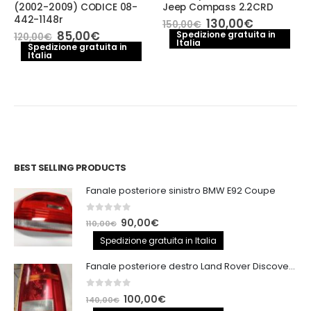
(2002-2009) CODICE 08-
Jeep Compass 2.2CRD
442-1148r
Il
Il
130,00
€
150,00
€
prezzo
prezzo
Il
Il
85,00
€
Spedizione gratuita in
120,00
€
Italia
originale
attuale
prezzo
prezzo
Spedizione gratuita in
era:
è:
Italia
originale
attuale
150,00€.
130,00€.
era:
è:
120,00€.
85,00€.
BEST SELLING PRODUCTS
Fanale posteriore sinistro BMW E92 Coupe
0
out of 5
Il
Il
90,00
€
110,00
€
prezzo
prezzo
Spedizione gratuita in Italia
originale
attuale
Fanale posteriore destro Land Rover Discovery 3
era:
è:
110,00€.
90,00€.
0
out of 5
Il
Il
100,00
€
140,00
€