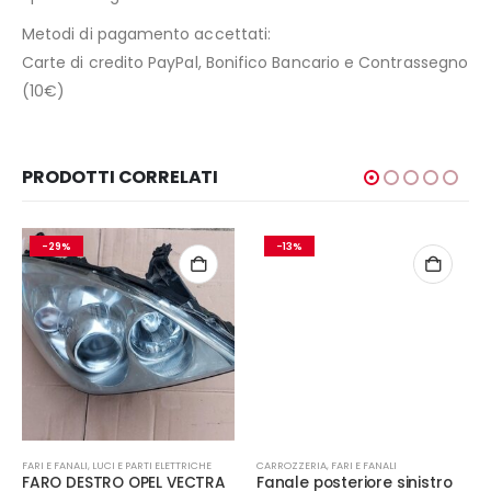
Metodi di pagamento accettati:
Carte di credito PayPal, Bonifico Bancario e Contrassegno
(10€)
PRODOTTI CORRELATI
-29%
-13%
FARI E FANALI
,
LUCI E PARTI ELETTRICHE
CARROZZERIA
,
FARI E FANALI
FARO DESTRO OPEL VECTRA
Fanale posteriore sinistro