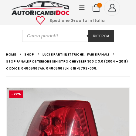
0
Spedione Grauita in Italia
Ricerca
prodotti
RICERCA
HOME
SHOP
LUCI E PARTI ELETTRICHE
,
FARI E FANALI
STOP FANALE POSTERIORE SINISTRO CHRYSLER 300 C 3.0 (2004 – 2011)
CODICE: 04805967AH; 04805967LH; 61B-5702-008.
-22%