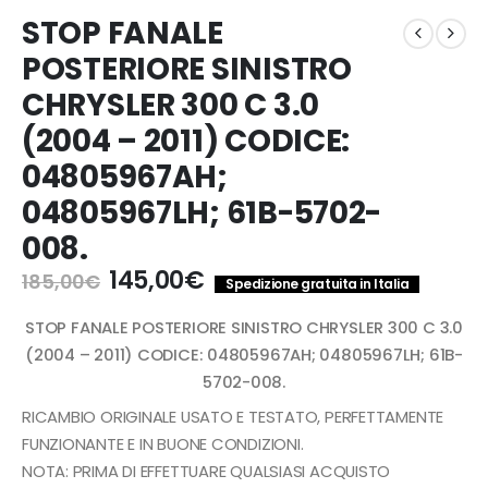
STOP FANALE
POSTERIORE SINISTRO
CHRYSLER 300 C 3.0
(2004 – 2011) CODICE:
04805967AH;
04805967LH; 61B-5702-
008.
Il
Il
145,00
€
185,00
€
Spedizione gratuita in Italia
prezzo
prezzo
originale
attuale
STOP FANALE POSTERIORE SINISTRO CHRYSLER 300 C 3.0
era:
è:
(2004 – 2011) CODICE: 04805967AH; 04805967LH; 61B-
185,00€.
145,00€.
5702-008.
RICAMBIO ORIGINALE USATO E TESTATO, PERFETTAMENTE
FUNZIONANTE E IN BUONE CONDIZIONI.
NOTA: PRIMA DI EFFETTUARE QUALSIASI ACQUISTO