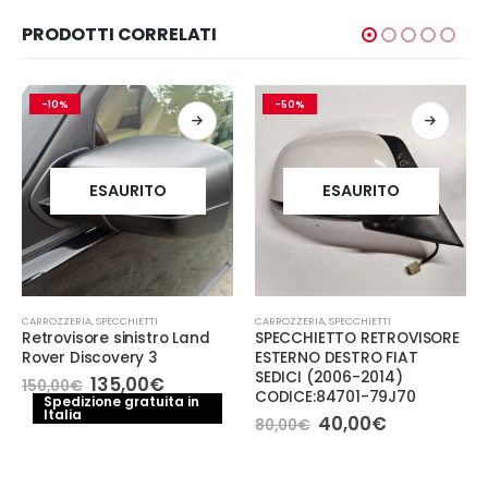
PRODOTTI CORRELATI
-10%
-50%
ESAURITO
ESAURITO
CARROZZERIA
,
SPECCHIETTI
CARROZZERIA
,
SPECCHIETTI
Retrovisore sinistro Land
SPECCHIETTO RETROVISORE
Rover Discovery 3
ESTERNO DESTRO FIAT
SEDICI (2006-2014)
Il
Il
135,00
€
150,00
€
CODICE:84701-79J70
prezzo
prezzo
Spedizione gratuita in
Italia
originale
attuale
Il
Il
40,00
€
80,00
€
era:
è:
prezzo
prezzo
150,00€.
135,00€.
originale
attuale
era:
è: