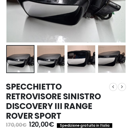
SPECCHIETTO
RETROVISORE SINISTRO
DISCOVERY III RANGE
ROVER SPORT
Il
Il
120,00
€
170,00
€
Spedizione gratuita in Italia
prezzo
prezzo