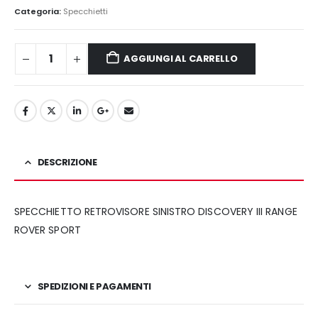
originale
attuale
Categoria:
Specchietti
era:
è:
170,00€.
120,00€.
AGGIUNGI AL CARRELLO
DESCRIZIONE
SPECCHIETTO RETROVISORE SINISTRO DISCOVERY III RANGE
ROVER SPORT
SPEDIZIONI E PAGAMENTI