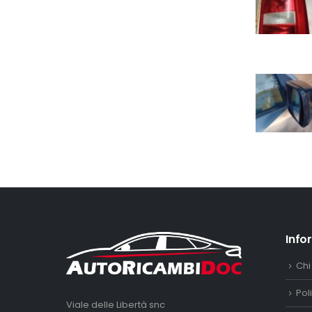
Info
Chi
Pol
Viale delle Libertà snc