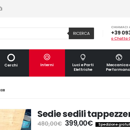
à
CHIAMACI 
+39 09
RICERCA
o Chatta 
Interni
Luci e Parti
Meccanica 
Cerchi
Elettriche
Performanc
108
Sedie sedili tappezze
Il
Il
399,00
€
480,00
€
Spedizione gratuit
prezzo
prezzo