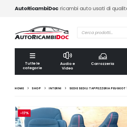
AutoRicambiDoc
ricambi auto usati di qualit
Ricerca
prodotti
Tutte le
Audio e
Carrozzeria
categorie
Video
HOME
SHOP
INTERNI
SEDIE SEDILI TAPPEZZERIA PEUGEOT 
-17%