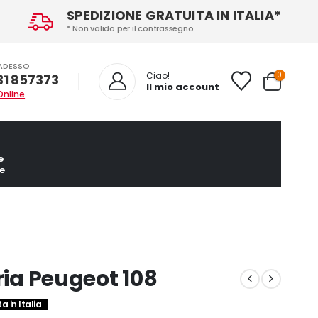
SPEDIZIONE GRATUITA IN ITALIA*
* Non valido per il contrassegno
ADESSO
0
Ciao!
31 857373
Il mio account
Online
e
e
ria Peugeot 108
a in Italia