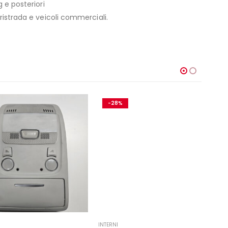
 e posteriori
ristrada e veicoli commerciali.
-28%
-1
INTERNI
INTER