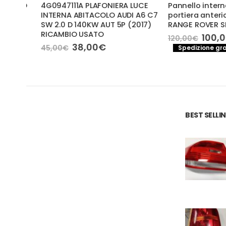
LATO
4G0947111A PLAFONIERA LUCE
Pannello interno r
O
INTERNA ABITACOLO AUDI A6 C7
portiera anteriore 
SW 2.0 D 140KW AUT 5P (2017)
RANGE ROVER SPOR
RICAMBIO USATO
Il
100,00
€
120,00
€
prezzo
Il
Il
38,00
€
45,00
€
a
Spedizione gratuita
original
prezzo
prezzo
era:
originale
attuale
120,00€.
era:
è:
45,00€.
38,00€.
BEST SELL