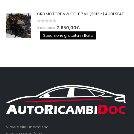
0
out of 5
CRB MOTORE VW GOLF 7 VII (2012 >) AUDI SEAT 2.0TDI 150CV CRB IMPIANTO BOSCH
0
out of 5
Il
Il
2.650,00
€
2.890,00
€
prezzo
prezzo
Spedizione gratuita in Italia
originale
attuale
era:
è:
2.890,00€.
2.650,00€.
Viale delle Libertà snc