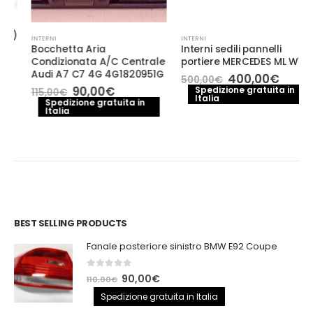
INTERNI
INTERNI
Bocchetta Aria
Interni sedili pannelli
Condizionata A/C Centrale
portiere MERCEDES ML W164
Audi A7 C7 4G 4G1820951G
Il
Il
400,00
€
500,00
€
prezzo
prezzo
Il
Il
90,00
€
Spedizione gratuita in
115,00
€
Italia
originale
attuale
prezzo
prezzo
Spedizione gratuita in
era:
è:
Italia
originale
attuale
500,00€.
400,00€
era:
è:
115,00€.
90,00€.
BEST SELLING PRODUCTS
Fanale posteriore sinistro BMW E92 Coupe
0
out of 5
Il
Il
90,00
€
110,00
€
prezzo
prezzo
Spedizione gratuita in Italia
originale
attuale