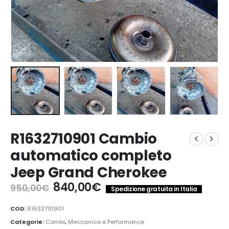
R1632710901 Cambio
automatico completo
Jeep Grand Cherokee
Il
Il
840,00
€
950,00
€
Spedizione gratuita in Italia
prezzo
prezzo
originale
attuale
COD:
R1632710901
era:
è:
Categorie:
Cambi
,
Meccanica e Performance