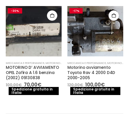
-30%
-17%
MECCANICA E PERFORMANCE
,
MOTORINO AVVIAMENTO
MECCANICA E PERFORMANCE
,
MOTORINO AVVIAMENTO
MOTORINO D’ AVVIAMENTO
Motorino avviamento
OPEL Zafira A 1.6 benzina
Toyota Rav 4 2000 D4D
(2002) 09130838
2000-2005
Il
Il
Il
Il
70,00
€
100,00
€
100,00
€
120,00
€
prezzo
prezzo
prezzo
prezzo
Spedizione gratuita in
Spedizione gratuita in
Italia
originale
attuale
Italia
originale
attuale
era:
è:
era:
è:
100,00€.
70,00€.
120,00€.
100,00€.