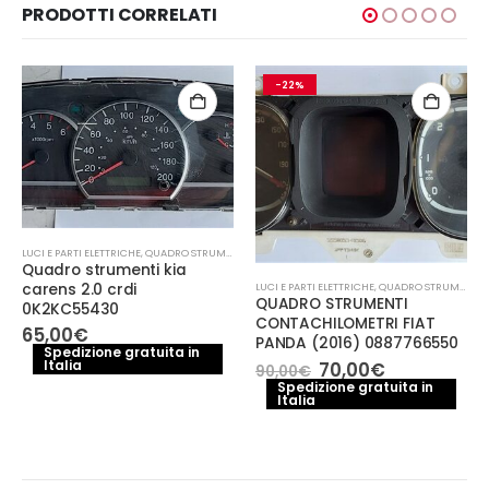
PRODOTTI CORRELATI
-22%
LUCI E PARTI ELETTRICHE
,
QUADRO STRUMENTI
Quadro strumenti kia
carens 2.0 crdi
LUCI E PARTI ELETTRICHE
,
QUADRO STRUMENTI
QUADRO STRUMENTI
0K2KC55430
CONTACHILOMETRI FIAT
65,00
€
PANDA (2016) 0887766550
Spedizione gratuita in
Il
Il
Italia
70,00
€
90,00
€
prezzo
prezzo
Spedizione gratuita in
Italia
originale
attuale
era:
è:
90,00€.
70,00€.