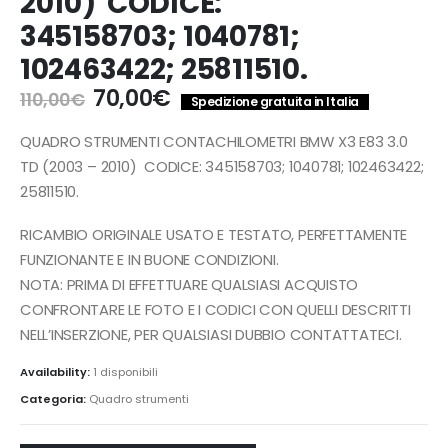
2010) CODICE:
345158703; 1040781;
102463422; 25811510.
Il
Il
70,00
€
110,00
€
Spedizione gratuita in Italia
prezzo
prezzo
originale
attuale
QUADRO STRUMENTI CONTACHILOMETRI BMW X3 E83 3.0
era:
è:
TD (2003 – 2010) CODICE: 345158703; 1040781; 102463422;
110,00€.
70,00€.
25811510.
RICAMBIO ORIGINALE USATO E TESTATO, PERFETTAMENTE
FUNZIONANTE E IN BUONE CONDIZIONI.
NOTA: PRIMA DI EFFETTUARE QUALSIASI ACQUISTO
CONFRONTARE LE FOTO E I CODICI CON QUELLI DESCRITTI
NELL’INSERZIONE, PER QUALSIASI DUBBIO CONTATTATECI.
Availability:
1 disponibili
Categoria:
Quadro strumenti