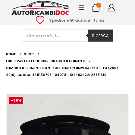
0
Spedione Grauita in Italia
Ricerca
prodotti
RICERCA
HOME
SHOP
LUCI E PARTI ELETTRICHE
,
QUADRO STRUMENTI
QUADRO STRUMENTI CONTACHILOMETRI BMW X3 E83 3.0 TD (2003 –
2010) CODICE: 345158703; 1040781; 102463422; 25811510.
-36%