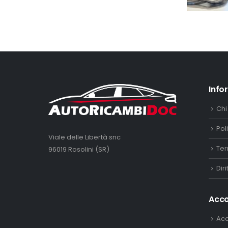
Info
Chi
Pol
Viale delle Libertà snc
Ter
96019 Rosolini (SR)
Dir
Acc
Ac