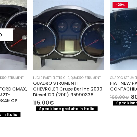
-20%
O
DRO STRUMENTI
LUCI E PARTI ELETTRICHE
,
QUADRO STRUMENTI
QUADRO STRUME
I
QUADRO STRUMENTI
FIAT NEW P
FORD CMAX,
CHEVROLET Cruze Berlina 2000
CONTACHILO
M2T-
Diesel 120 (2011) 95990338
Il
8
100,00
€
0849 CP
pr
115,00
€
Spedizione
or
l
Spedizione gratuita in Italia
er
prezzo
 in Italia
10
e
attuale
:
85,00€.