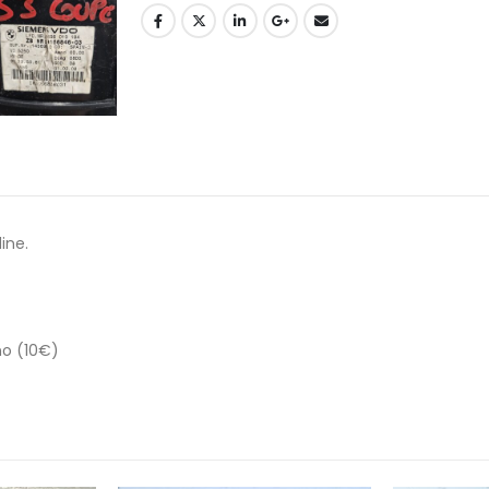
ine.
no (10€)