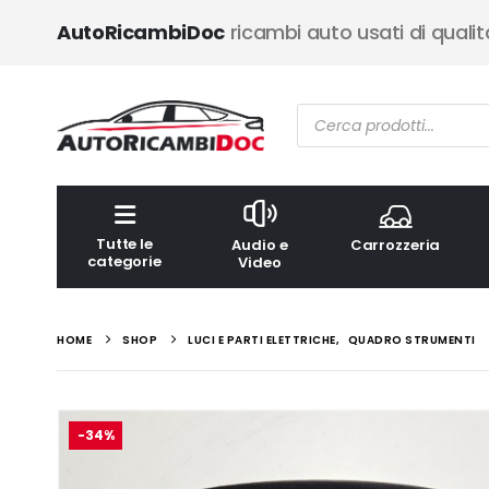
AutoRicambiDoc
ricambi auto usati di qualit
Ricerca
prodotti
Tutte le
Audio e
Carrozzeria
categorie
Video
HOME
SHOP
LUCI E PARTI ELETTRICHE
,
QUADRO STRUMENTI
-34%