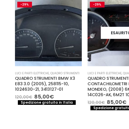
-29%
-29%
ESAURIT
LUCI E PARTI ELETTRICHE
,
QUADRO STRUMENTI
LUCI E PARTI ELETTRICHE
,
QUA
QUADRO STRUMENTI BMW X3
QUADRO STRUMENT
N C3
E83 3.0 (2005), 258115-10,
CONTACHILOMETRI 
1024630-21, 3413127-01
MONDEO, (2008) 6
14C026-AK, 6M2T 1
Il
Il
85,00
€
120,00
€
prezzo
prezzo
Il
I
85,00
€
120,00
€
Spedizione gratuita in Italia
originale
attuale
prezzo
a
Spedizione gratuita
era:
è:
original
120,00€.
85,00€.
era:
è
.
120,00€.