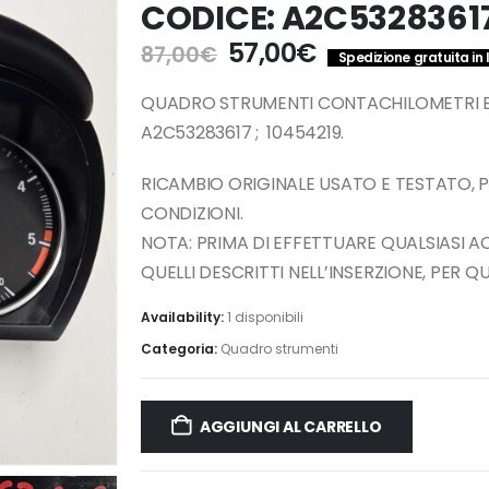
CODICE: A2C53283617 
Il
Il
57,00
€
87,00
€
Spedizione gratuita in 
prezzo
prezzo
originale
attuale
QUADRO STRUMENTI CONTACHILOMETRI BMW
era:
è:
A2C53283617 ; 10454219.
87,00€.
57,00€.
RICAMBIO ORIGINALE USATO E TESTATO, 
CONDIZIONI.
NOTA: PRIMA DI EFFETTUARE QUALSIASI 
QUELLI DESCRITTI NELL’INSERZIONE, PER 
Availability:
1 disponibili
Categoria:
Quadro strumenti
AGGIUNGI AL CARRELLO