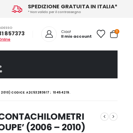
SPEDIZIONE GRATUITA IN ITALIA*
* Non valido per il contrassegno
ADESSO
0
Ciao!
31 857373
Il mio account
Online
e
e
2010) CODICE: A2C53283617 ; 10454219.
 CONTACHILOMETRI
OUPE’ (2006 – 2010)