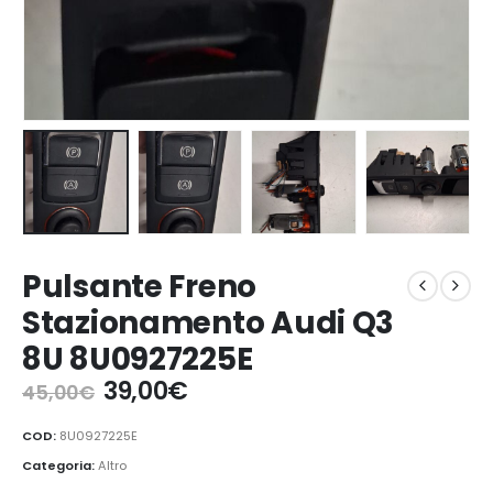
Pulsante Freno
Stazionamento Audi Q3
8U 8U0927225E
Il
Il
39,00
€
45,00
€
prezzo
prezzo
originale
attuale
COD:
8U0927225E
era:
è:
Categoria:
Altro
45,00€.
39,00€.