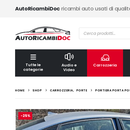
AutoRicambiDoc
ricambi auto usati di qualit
Ricerca
prodotti
Tutte le
Audio e
Carrozzeria
categorie
Video
HOME
SHOP
CARROZZERIA
,
PORTE
PORTIERA PORTA POS
-25%