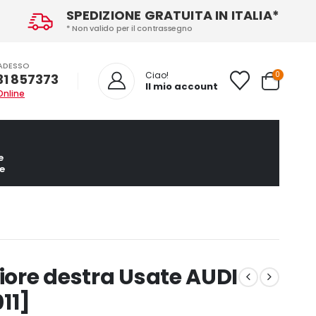
SPEDIZIONE GRATUITA IN ITALIA*
* Non valido per il contrassegno
ADESSO
0
Ciao!
31 857373
Il mio account
Online
e
e
riore destra Usate AUDI
11]