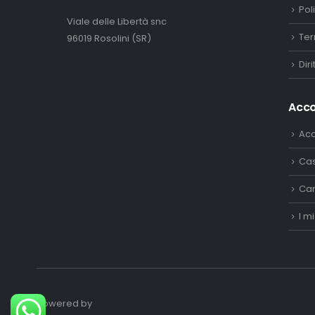
Pol
Viale delle Libertà snc
Ter
96019 Rosolini (SR)
Dir
Acc
Ac
Ca
Car
I mi
Powered by