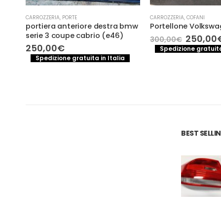
CARROZZERIA
,
PORTE
CARROZZERIA
,
COFANI
portiera anteriore destra bmw
Portellone Volkswa
serie 3 coupe cabrio (e46)
Il
250,00
300,00
€
02-
prezzo
250,00
€
Spedizione gratuita
origina
Spedizione gratuita in Italia
era:
300,00€
.
BEST SELL