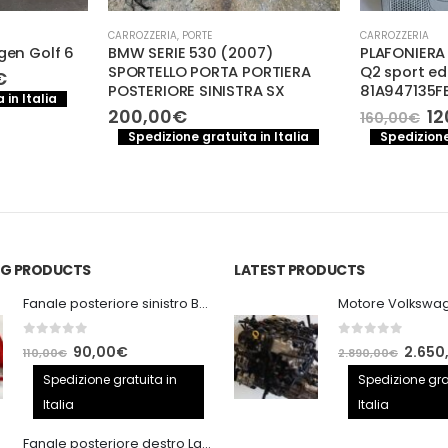
CARROZZERIA
,
PORTE
CARROZZERIA
gen Golf 6
BMW SERIE 530 (2007)
PLAFONIERA
SPORTELLO PORTA PORTIERA
Q2 sport ed
Il
€
POSTERIORE SINISTRA SX
81A947135F
prezzo
 in Italia
le
attuale
Il
200,00
€
12
160,00
€
è:
pr
Spedizione gratuita in Italia
Spedizione
.
250,00€.
or
er
16
ING PRODUCTS
LATEST PRODUCTS
Fanale posteriore sinistro BMW E92 Coupe
0
out of 5
0
out of 5
Il
Il
Il
90,00
€
2.650
110,00
€
2.890,00
€
prezzo
prezzo
prezzo
Spedizione gratuita in
Spedizione gra
originale
attuale
origina
Italia
Italia
era:
è:
era:
Fanale posteriore destro Land Rover Discovery 3