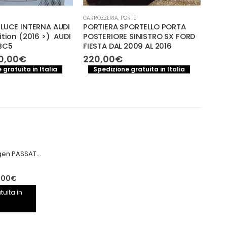
CARROZZERIA
,
PORTE
CARRO
 LUCE INTERNA AUDI
PORTIERA SPORTELLO PORTA
Port
ition (2016 >) AUDI
POSTERIORE SINISTRO SX FORD
sini
BC5
FIESTA DAL 2009 AL 2016
>20
Il
0,00
€
220,00
€
220
ezzo
prezzo
 gratuita in Italia
Spedizione gratuita in Italia
S
iginale
attuale
a:
è:
0,00€.
120,00€.
Motore Volkswagen PASSAT CRB CRBC 2.0TDI 150CV
Il
,00
€
prezzo
tuita in
le
attuale
è: