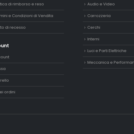
itica di rimborso e reso
Audio e Video
mini e Condizioni di Vendita
Carrozzeria
itto di recesso
Cerchi
Interni
ount
Luci e Parti Elettriche
count
Meccanica e Performa
ssa
rello
ei ordini