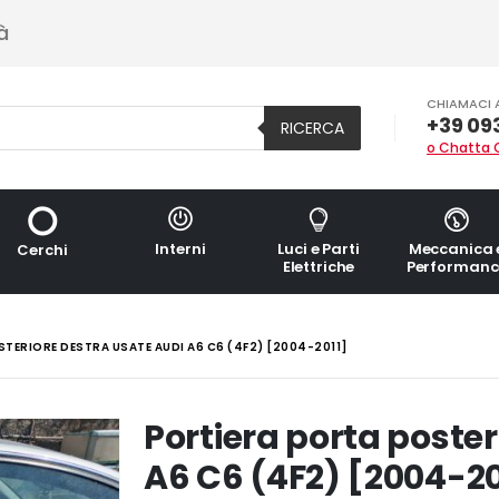
à
CHIAMACI 
+39 09
RICERCA
o Chatta 
Interni
Luci e Parti
Meccanica 
Cerchi
Elettriche
Performanc
TERIORE DESTRA USATE AUDI A6 C6 (4F2) [2004-2011]
Portiera porta poste
A6 C6 (4F2) [2004-20