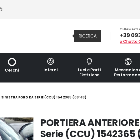
à
CHIAMACI 
+39 09
RICERCA
o Chatta 
Interni
Luci e Parti
Meccanica 
Cerchi
Elettriche
Performanc
SINISTRA FORD KA SERIE (CCU) 1542365 (08>18)
PORTIERA ANTERIORE
Serie (CCU) 1542365 