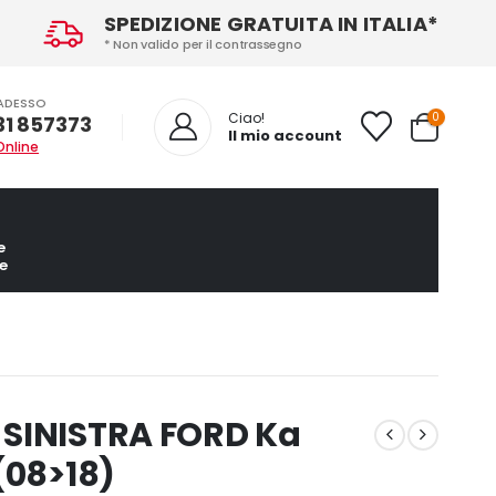
SPEDIZIONE GRATUITA IN ITALIA*
* Non valido per il contrassegno
ADESSO
0
Ciao!
31 857373
Il mio account
Online
e
e
 SINISTRA FORD Ka
(08>18)