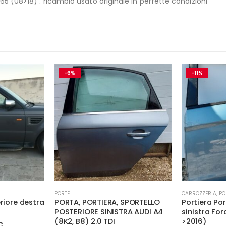
 (08>18) . ricambio usato originale in perfette condizioni
-6%
-11%
PORTE
CARROZZERIA
,
PO
riore destra
PORTA, PORTIERA, SPORTELLO
Portiera Po
POSTERIORE SINISTRA AUDI A4
sinistra For
(8K2, B8) 2.0 TDI
>2016)
Il
€