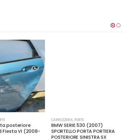
RTE
CARROZZERIA
,
PORTE
CARRO
rta posteriore
BMW SERIE 530 (2007)
Port
d Fiesta VI (2008-
SPORTELLO PORTA PORTIERA
Merc
POSTERIORE SINISTRA SX
200