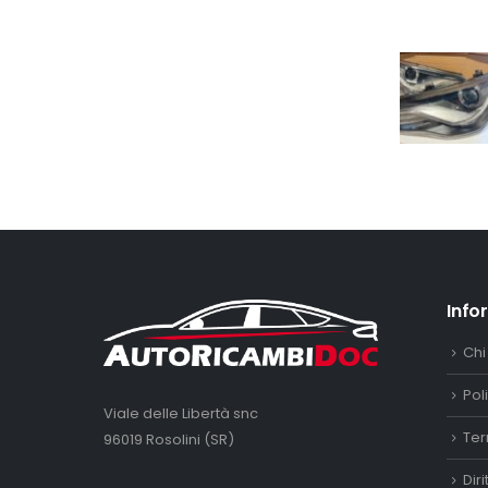
Info
Chi
Pol
Viale delle Libertà snc
Ter
96019 Rosolini (SR)
Dir