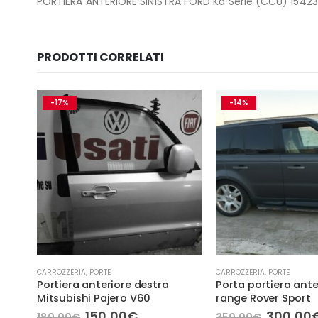
PORTIERA ANTERIORE SINISTRA FORD Ka Serie (CCU) 1542365
PRODOTTI CORRELATI
-17%
-14%
CARROZZERIA
,
PORTE
CARROZZERIA
,
PORTE
RE
Portiera anteriore destra
Porta portiera ante
Mitsubishi Pajero V60
range Rover Sport
Il
Il
Il
150,00
€
300,00
180,00
€
350,00
€