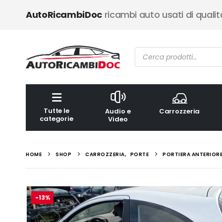
AutoRicambiDoc
ricambi auto usati di qualit
Ricerca
prodotti
Tutte le
Audio e
Carrozzeria
categorie
Video
HOME
SHOP
CARROZZERIA
,
PORTE
PORTIERA ANTERIORE 
-13%