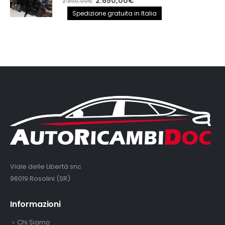
2.650,00
€
2.890,00
€
prezzo
prezzo
Spedizione gratuita in Italia
originale
attuale
era:
è:
2.890,00€.
2.650,00€.
Viale delle Libertà snc
96019 Rosolini (SR)
Informazioni
Chi Siamo