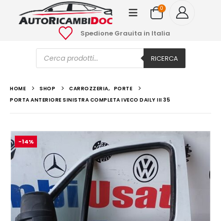
0
Spedione Grauita in Italia
Ricerca
prodotti
RICERCA
HOME
SHOP
CARROZZERIA
,
PORTE
PORTA ANTERIORE SINISTRA COMPLETA IVECO DAILY III 35
-14%