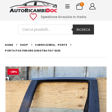
0
Spedione Grauita in Italia
Ricerca
prodotti
RICERCA
HOME
SHOP
CARROZZERIA
,
PORTE
PORTA POSTERIORE SINISTRA FIAT IDEA
-29%