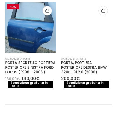
-13%
CARROZZERIA
,
PORTE
CARROZZERIA
,
PORTE
PORTA SPORTELLO PORTIERA
PORTA, PORTIERA
POSTERIORE SINISTRA FORD
POSTERIORE DESTRA BMW
FOCUS ( 1998 – 2005 )
320D E91 2.0 (2006)
Il
Il
140,00
€
200,00
€
160,00
€
e
prezzo
prezzo
Spedizione gratuita in
Spedizione gratuita in
Italia
originale
attuale
Italia
€.
era:
è:
160,00€.
140,00€.