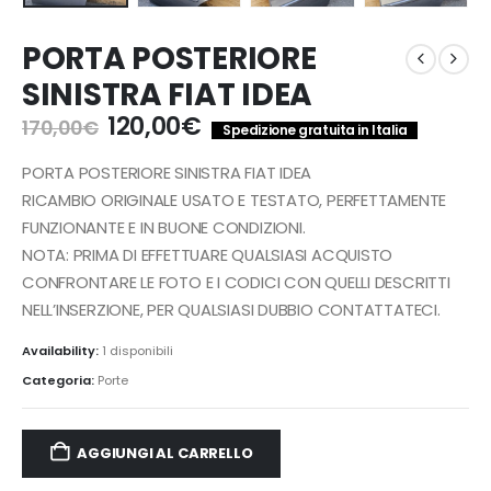
PORTA POSTERIORE
SINISTRA FIAT IDEA
Il
Il
120,00
€
170,00
€
Spedizione gratuita in Italia
prezzo
prezzo
originale
attuale
PORTA POSTERIORE SINISTRA FIAT IDEA
era:
è:
RICAMBIO ORIGINALE USATO E TESTATO, PERFETTAMENTE
170,00€.
120,00€.
FUNZIONANTE E IN BUONE CONDIZIONI.
NOTA: PRIMA DI EFFETTUARE QUALSIASI ACQUISTO
CONFRONTARE LE FOTO E I CODICI CON QUELLI DESCRITTI
NELL’INSERZIONE, PER QUALSIASI DUBBIO CONTATTATECI.
Availability:
1 disponibili
Categoria:
Porte
AGGIUNGI AL CARRELLO