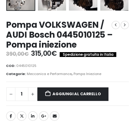
Pompa VOLKSWAGEN /
AUDI Bosch 0445010125 –
Pompa iniezione
Il
Il
315,00
€
390,00
€
Spedizione gratuita in Italia
prezzo
prezzo
originale
attuale
COD:
0445010125
era:
è:
Categorie:
Meccanica e Performance
,
Pompa Iniezione
390,00€.
315,00€.
AGGIUNGI AL CARRELLO