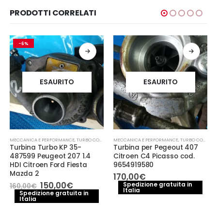
PRODOTTI CORRELATI
-6%
ESAURITO
ESAURITO
MECCANICA E PERFORMANCE
,
TURBO COMPRESSORE- TURBINA
MECCANICA E PERFORMANCE
,
TURBO COMPRESSORE- TURBINA
Turbina Turbo KP 35-
Turbina per Pegeout 407
CCANICA E PERFORMANCE
487599 Peugeot 207 1.4
Citroen C4 Picasso cod.
HDI Citroen Ford Fiesta
9654919580
Mazda 2
170,00
€
Il
Il
150,00
€
Spedizione gratuita in
160,00
€
Italia
prezzo
prezzo
Spedizione gratuita in
Italia
originale
attuale
era:
è:
160,00€.
150,00€.