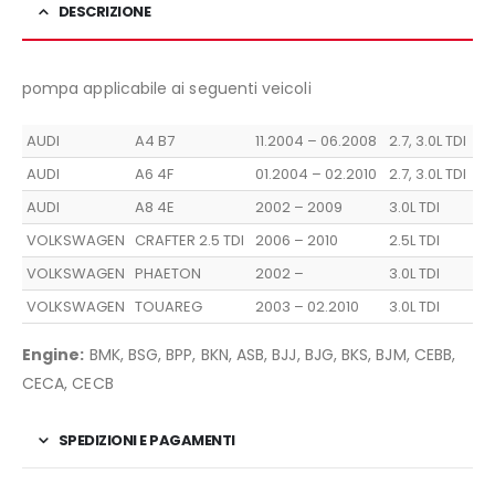
DESCRIZIONE
pompa applicabile ai seguenti veicoli
AUDI
A4 B7
11.2004 – 06.2008
2.7, 3.0L TDI
AUDI
A6 4F
01.2004 – 02.2010
2.7, 3.0L TDI
AUDI
A8 4E
2002 – 2009
3.0L TDI
VOLKSWAGEN
CRAFTER 2.5 TDI
2006 – 2010
2.5L TDI
VOLKSWAGEN
PHAETON
2002 –
3.0L TDI
VOLKSWAGEN
TOUAREG
2003 – 02.2010
3.0L TDI
Engine:
BMK, BSG, BPP, BKN, ASB, BJJ, BJG, BKS, BJM, CEBB,
CECA, CECB
SPEDIZIONI E PAGAMENTI