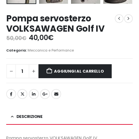
Pompa servosterzo
VOLKSAWAGEN Golf IV
Il
Il
40,00
€
50,00
€
prezzo
prezzo
originale
attuale
Categoria:
Meccanica e Performance
era:
è:
50,00€.
40,00€.
AGGIUNGI AL CARRELLO
DESCRIZIONE
Pompa servosterzo VOLKSAWAGEN Golf IV