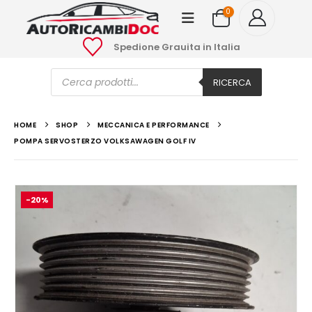
0
Spedione Grauita in Italia
Ricerca
prodotti
RICERCA
HOME
SHOP
MECCANICA E PERFORMANCE
POMPA SERVOSTERZO VOLKSAWAGEN GOLF IV
-20%