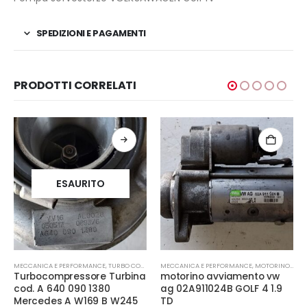
SPEDIZIONI E PAGAMENTI
PRODOTTI CORRELATI
ESAURITO
MECCANICA E PERFORMANCE
,
TURBO COMPRESSORE- TURBINA
MECCANICA E PERFORMANCE
,
MOTORINO AVVIAMENTO
Turbocompressore Turbina
motorino avviamento vw
CCANICA E PERFORMANCE
cod. A 640 090 1380
ag 02A911024B GOLF 4 1.9
Mercedes A W169 B W245
TD