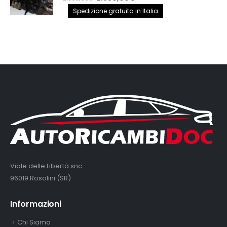
prezzo
prezzo
Spedizione gratuita in Italia
originale
attuale
era:
è:
2.890,00€.
2.650,00€.
Viale delle Libertà snc
96019 Rosolini (SR)
Informazioni
Chi Siamo