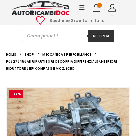
0
Spedione Grauita in Italia
Ricerca
prodotti
RICERCA
HOME
SHOP
MECCANICA E PERFORMANCE
P05273456AB RIPARTITORE DI COPPIA DIFFERENZIALE ANTERIORE
RIDUTTORE JEEP COMPASS II MK 2.2CRD
-27%