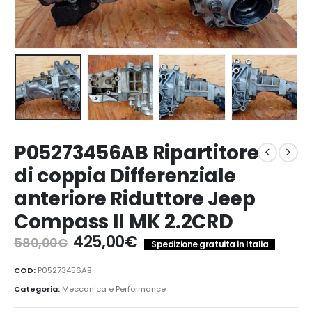
P05273456AB Ripartitore
di coppia Differenziale
anteriore Riduttore Jeep
Compass II MK 2.2CRD
Il
Il
425,00
€
580,00
€
Spedizione gratuita in Italia
prezzo
prezzo
originale
attuale
COD:
P05273456AB
era:
è:
Categoria:
Meccanica e Performance
580,00€.
425,00€.