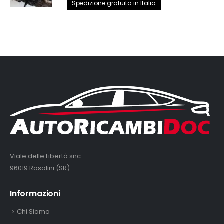
prezzo
prezzo
Spedizione gratuita in Italia
originale
attuale
era:
è:
2.890,00€.
2.650,00€.
Viale delle Libertà snc
96019 Rosolini (SR)
Informazioni
Chi Siamo