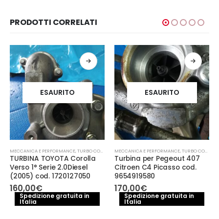
PRODOTTI CORRELATI
ESAURITO
ESAURITO
MECCANICA E PERFORMANCE
,
TURBO COMPRESSORE- TURBINA
MECCANICA E PERFORMANCE
,
TURBO COMPRESSORE- TURBINA
TURBINA TOYOTA Corolla
Turbina per Pegeout 407
Verso 1° Serie 2.0Diesel
Citroen C4 Picasso cod.
(2005) cod. 1720127050
9654919580
160,00
€
170,00
€
Spedizione gratuita in
Spedizione gratuita in
Italia
Italia