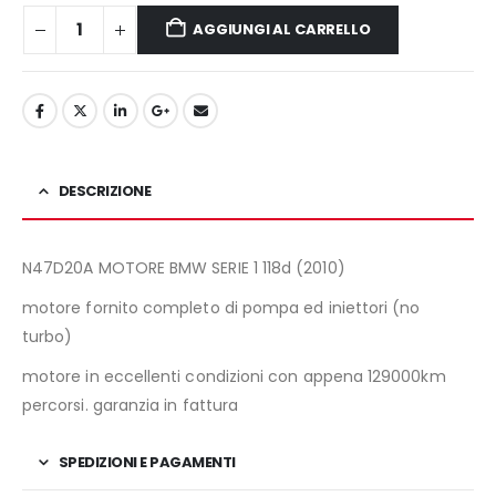
1.890,00€.
1.750,00€.
AGGIUNGI AL CARRELLO
DESCRIZIONE
N47D20A MOTORE BMW SERIE 1 118d (2010)
motore fornito completo di pompa ed iniettori (no
turbo)
motore in eccellenti condizioni con appena 129000km
percorsi. garanzia in fattura
SPEDIZIONI E PAGAMENTI