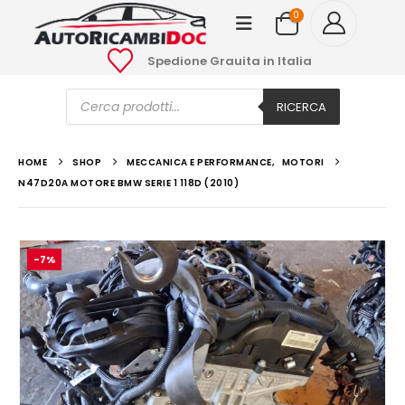
0
Spedione Grauita in Italia
Ricerca
prodotti
RICERCA
HOME
SHOP
MECCANICA E PERFORMANCE
,
MOTORI
N47D20A MOTORE BMW SERIE 1 118D (2010)
-7%