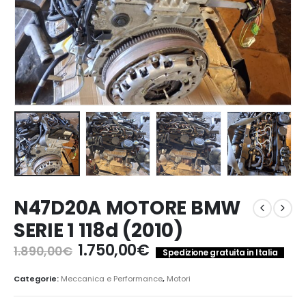
N47D20A MOTORE BMW
SERIE 1 118d (2010)
Il
Il
1.750,00
€
1.890,00
€
Spedizione gratuita in Italia
prezzo
prezzo
originale
attuale
Categorie:
Meccanica e Performance
,
Motori
era:
è: