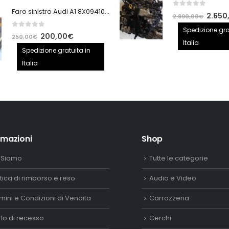
era:
è:
Faro sinistro Audi A1 8X0941005
0
out of 5
140,00€.
100,00€.
Il
2.650
2.890,00
€
prezzo
Spedizione gra
0
out of 5
Il
Il
200,00
€
250,00
€
origina
Italia
prezzo
prezzo
Spedizione gratuita in
era:
originale
attuale
Italia
2.890,
era:
è:
250,00€.
200,00€.
rmazioni
Shop
 Siamo
Tutte le categorie
itica di rimborso e reso
Audio e Video
mini e Condizioni di Vendita
Carrozzeria
itto di recesso
Cerchi