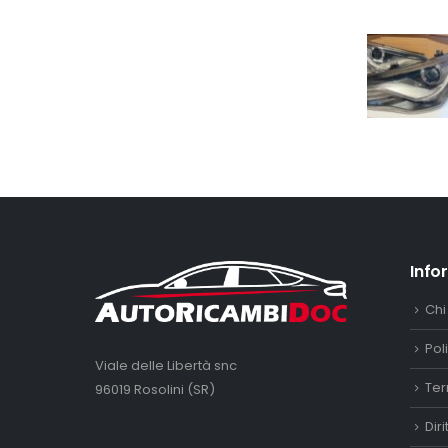
Info
Chi
Pol
Viale delle Libertà snc
Ter
96019 Rosolini (SR)
Dir