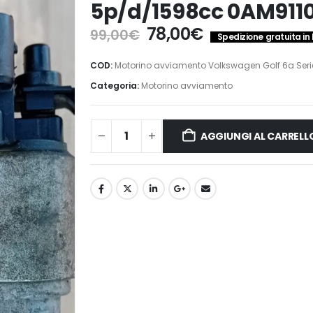
5p/d/1598cc 0AM911
Il
Il
78,00
€
99,00
€
Spedizione gratuita in 
prezzo
prezzo
originale
attuale
COD:
Motorino avviamento Volkswagen Golf 6a Serie 
era:
è:
Categoria:
Motorino avviamento
99,00€.
78,00€.
AGGIUNGI AL CARRELL