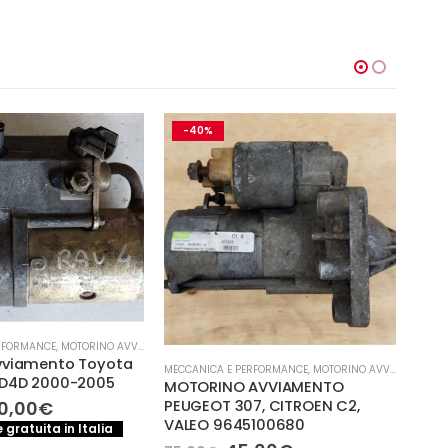
-40%
-
RFORMANCE
,
MOTORINO AVVIAMENTO
vviamento Toyota
MECCA
MECCANICA E PERFORMANCE
,
MOTORINO AVVIAMENTO
MOT
 D4D 2000-2005
MOTORINO AVVIAMENTO
HON
Il
0,00
€
PEUGEOT 307, CITROEN C2,
346
ezzo
prezzo
VALEO 9645100680
 gratuita in Italia
iginale
attuale
90,