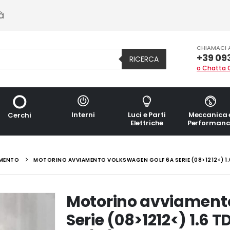
à
CHIAMACI 
+39 09
RICERCA
o Chatta 
Interni
Luci e Parti
Meccanica 
Cerchi
Elettriche
Performanc
MENTO
MOTORINO AVVIAMENTO VOLKSWAGEN GOLF 6A SERIE (08>1212<) 1.6
Motorino avviament
Serie (08>1212<) 1.6 T