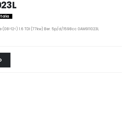
023L
Italia
(08>12<) 1.6 TDI (77kw) Ber. 5p/d/1598cc 0AM911023L
O