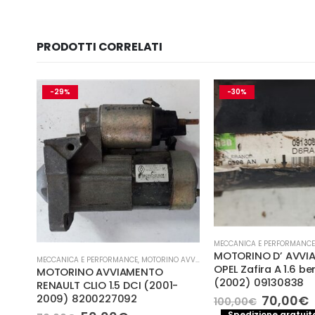
PRODOTTI CORRELATI
-29%
-30%
MECCANICA E PERFORMANCE
MOTORINO D’ AVVI
IAMENTO
MECCANICA E PERFORMANCE
,
MOTORINO AVVIAMENTO
OPEL Zafira A 1.6 b
MOTORINO AVVIAMENTO
0 –
(2002) 09130838
RENAULT CLIO 1.5 DCI (2001-
Il
I
70,00
€
2009) 8200227092
100,00
€
prezzo
Spedizione gratuita