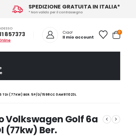
SPEDIZIONE GRATUITA IN ITALIA*
* Non valido per il contrassegno
ADESSO
0
Ciao!
31 857373
Il mio account
Online
e
e
 TDI (77KW) BER. 5P/D/1598CC 0AM911023L
o Volkswagen Golf 6a
DI (77kw) Ber.