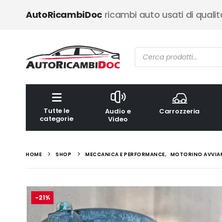
AutoRicambiDoc
ricambi auto usati di qualit
Ricerca
prodotti
Tutte le
Audio e
Carrozzeria
categorie
Video
HOME
SHOP
MECCANICA E PERFORMANCE
,
MOTORINO AVVIA
-21%