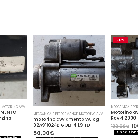
-17%
,
MOTORINO AVVIAMENTO
MECCANICA E PE
AMENTO
Motorino a
MECCANICA E PERFORMANCE
,
MOTORINO AVVIAMENTO
enzina
Rav 4 2000
motorino avviamento vw ag
Il
10
02A911024B GOLF 4 1.9 TD
120,00
€
pr
l
80,00
€
Spedizione
or
prezzo
 in Italia