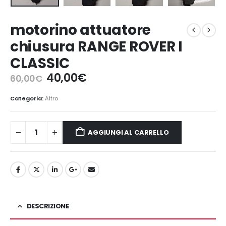
motorino attuatore
chiusura RANGE ROVER I
CLASSIC
Il
Il
40,00
€
60,00
€
prezzo
prezzo
originale
attuale
Categoria:
Altro
era:
è:
60,00€.
40,00€.
AGGIUNGI AL CARRELLO
DESCRIZIONE