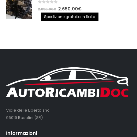
0
out of 5
Il
Il
2.650,00
€
2.890,00
€
prezzo
prezzo
Spedizione gratuita in Italia
originale
attuale
era:
è:
2.890,00€.
2.650,00€.
Viale delle Libertà snc
96019 Rosolini (SR)
Informazioni