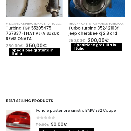
CCANICA E PERFORMANCE
MECCANICA E PERFORMANCE
,
TURBO COMPRESSORE- TURBINA
MECCANICA E PERFORMANCE
,
TURBO COMPRESSORE- TURBINA
Turbina FGP 55205475
Turbo turbina 35242103f
767837-1 FIAT ALFA SUZUKI
jeep cherokee kj 2.8 crd
REVISIONATA
Il
Il
200,00
€
250,00
€
prezzo
prezzo
Il
Il
350,00
€
Spedizione gratuita in
380,00
€
Italia
originale
attuale
prezzo
prezzo
Spedizione gratuita in
era:
è:
e
Italia
originale
attuale
250,00€.
200,00€.
era:
è:
.
380,00€.
350,00€.
BEST SELLING PRODUCTS
Fanale posteriore sinistro BMW E92 Coupe
0
out of 5
Il
Il
90,00
€
110,00
€
prezzo
prezzo