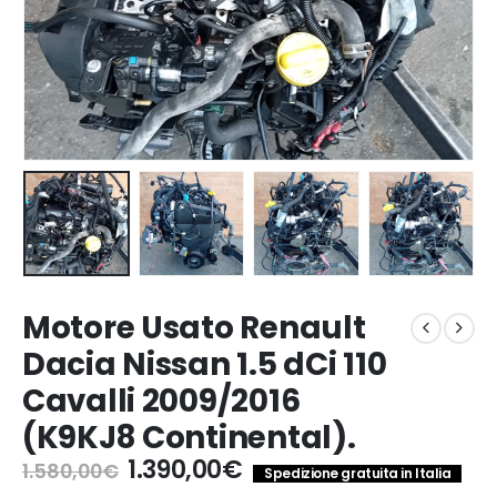
Motore Usato Renault
Dacia Nissan 1.5 dCi 110
Cavalli 2009/2016
(K9KJ8 Continental).
Il
Il
1.390,00
€
1.580,00
€
Spedizione gratuita in Italia
prezzo
prezzo