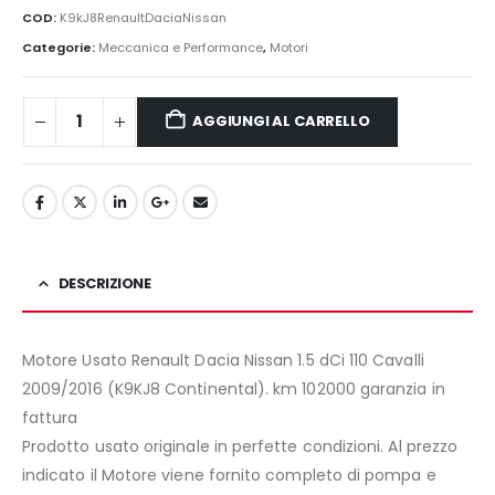
originale
attuale
COD:
K9kJ8RenaultDaciaNissan
era:
è:
Categorie:
Meccanica e Performance
,
Motori
1.580,00€.
1.390,00€.
AGGIUNGI AL CARRELLO
DESCRIZIONE
Motore Usato Renault Dacia Nissan 1.5 dCi 110 Cavalli
2009/2016 (K9KJ8 Continental). km 102000 garanzia in
fattura
Prodotto usato originale in perfette condizioni. Al prezzo
indicato il Motore viene fornito completo di pompa e