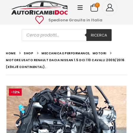
0
Spedione Grauita in Italia
Ricerca
prodotti
RICERCA
HOME
SHOP
MECCANICA E PERFORMANCE
,
MOTORI
MOTORE USATO RENAULT DACIA NISSAN 1.5 DCI 110 CAVALLI 2009/2016
(K9KJ8 CONTINENTAL).
-12%