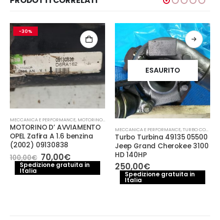
PRODOTTI CORRELATI
-30%
ESAURITO
MECCANICA E PERFORMANCE
,
MOTORINO AVVIAMENTO
MOTORINO D’ AVVIAMENTO
MECCANICA E PERFORMANCE
,
TURBO COMPRESSORE- TURBINA
OPEL Zafira A 1.6 benzina
Turbo Turbina 49135 05500
(2002) 09130838
Jeep Grand Cherokee 3100
HD 140HP
Il
Il
70,00
€
100,00
€
prezzo
prezzo
Spedizione gratuita in
250,00
€
Italia
originale
attuale
Spedizione gratuita in
era:
è:
Italia
100,00€.
70,00€.
e
.