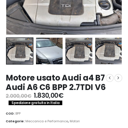
Motore usato Audi a4 B7
Audi A6 C6 BPP 2.7TDI V6
Il
Il
1.830,00
€
2.000,00
€
prezzo
prezzo
Spedizione gratuita in Italia
originale
attuale
era:
è:
COD:
BPP
2.000,00€.
1.830,00€.
Categorie:
Meccanica e Performance
,
Motori