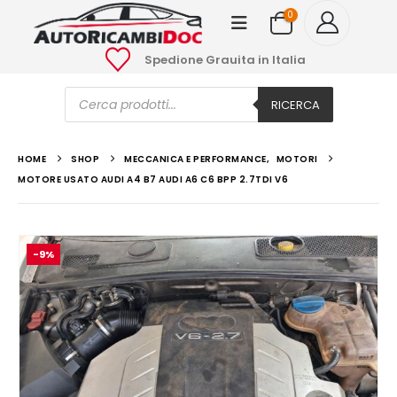
0
Spedione Grauita in Italia
Ricerca
prodotti
RICERCA
HOME
SHOP
MECCANICA E PERFORMANCE
,
MOTORI
MOTORE USATO AUDI A4 B7 AUDI A6 C6 BPP 2.7TDI V6
-9%