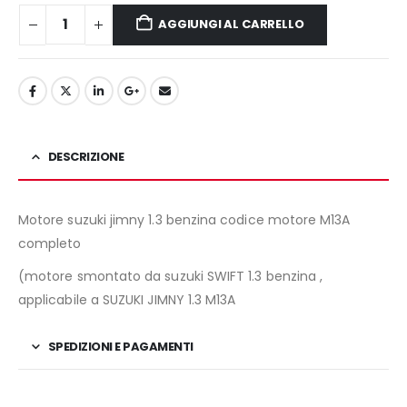
1.100,00€.
980,00€.
AGGIUNGI AL CARRELLO
DESCRIZIONE
Motore suzuki jimny 1.3 benzina codice motore M13A
completo
(motore smontato da suzuki SWIFT 1.3 benzina ,
applicabile a SUZUKI JIMNY 1.3 M13A
SPEDIZIONI E PAGAMENTI