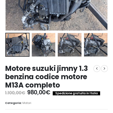
Motore suzuki jimny 1.3
benzina codice motore
M13A completo
Il
Il
980,00
€
1.100,00
€
Spedizione gratuita in Italia
prezzo
prezzo
originale
attuale
Categoria:
Motori
era:
è: