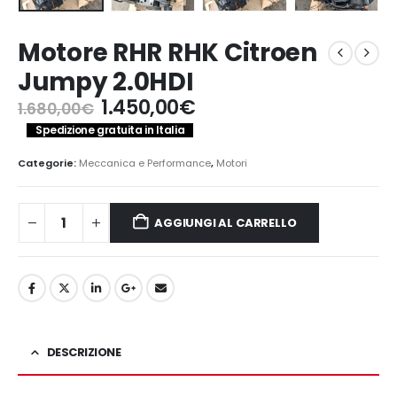
Motore RHR RHK Citroen
Jumpy 2.0HDI
Il
Il
1.450,00
€
1.680,00
€
prezzo
prezzo
Spedizione gratuita in Italia
originale
attuale
era:
è:
Categorie:
Meccanica e Performance
,
Motori
1.680,00€.
1.450,00€.
AGGIUNGI AL CARRELLO
DESCRIZIONE