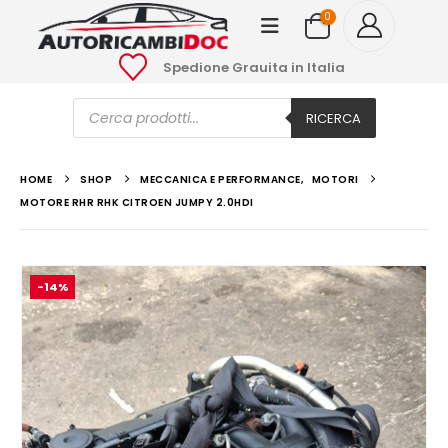
0
Spedione Grauita in Italia
Ricerca
prodotti
RICERCA
HOME
SHOP
MECCANICA E PERFORMANCE
,
MOTORI
MOTORE RHR RHK CITROEN JUMPY 2.0HDI
-14%