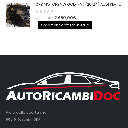
CRB MOTORE VW GOLF 7 VII (2012 >) AUDI SEAT 2.0TDI 150CV CRB IMPIANTO BOSCH
0
out of 5
Il
Il
2.650,00
€
2.890,00
€
prezzo
prezzo
Spedizione gratuita in Italia
originale
attuale
era:
è:
2.890,00€.
2.650,00€.
Viale delle Libertà snc
96019 Rosolini (SR)