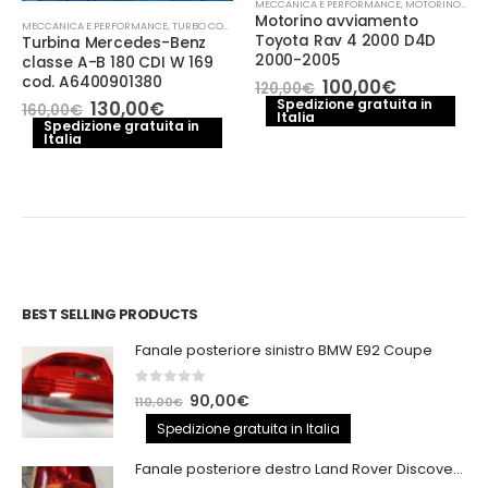
MECCANICA E PERFORMANCE
,
MOTORINO AVVIAMENTO
Motorino avviamento
MECCANICA E PERFORMANCE
,
TURBO COMPRESSORE- TURBINA
Toyota Rav 4 2000 D4D
Turbina Mercedes-Benz
2000-2005
classe A-B 180 CDI W 169
cod. A6400901380
Il
Il
100,00
€
120,00
€
prezzo
prezzo
Il
Il
Spedizione gratuita in
130,00
€
160,00
€
Italia
originale
attuale
prezzo
prezzo
Spedizione gratuita in
era:
è:
Italia
originale
attuale
120,00€.
100,00€.
era:
è:
160,00€.
130,00€.
BEST SELLING PRODUCTS
Fanale posteriore sinistro BMW E92 Coupe
0
out of 5
Il
Il
90,00
€
110,00
€
prezzo
prezzo
Spedizione gratuita in Italia
originale
attuale
Fanale posteriore destro Land Rover Discovery 3
era:
è: