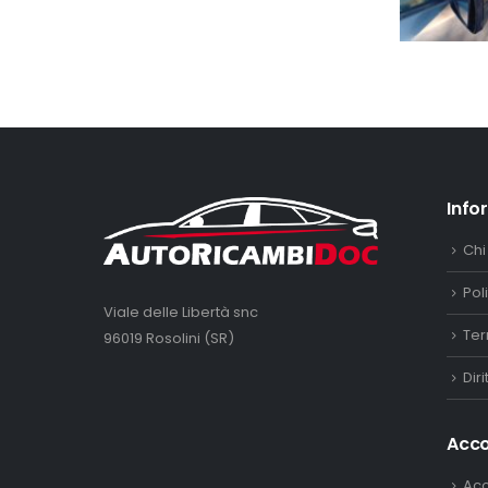
Info
Chi
Pol
Viale delle Libertà snc
Ter
96019 Rosolini (SR)
Dir
Acc
Ac