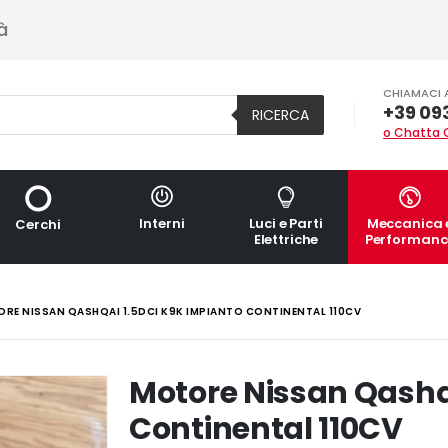
à
CHIAMACI 
+39 09
RICERCA
o Chatta 
Interni
Luci e Parti
Meccanica 
Cerchi
Elettriche
Performanc
RE NISSAN QASHQAI 1.5DCI K9K IMPIANTO CONTINENTAL 110CV
Motore Nissan Qashq
Continental 110CV