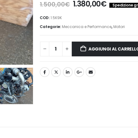
Il
Il
1.380,00
€
1.500,00
€
Spedizione gra
prezzo
prezzo
originale
attuale
COD:
1.5K9K
era:
è:
Categorie:
Meccanica e Performance
,
Motori
1.500,00€.
1.380,00€
AGGIUNGI AL CARRELL