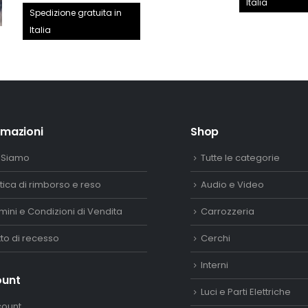
Italia
prezzo
prezzo
Spedizione gratuita in
era:
originale
attuale
Italia
2.890,
era:
è:
150,00€.
132,00€.
rmazioni
Shop
 Siamo
Tutte le categorie
itica di rimborso e reso
Audio e Video
mini e Condizioni di Vendita
Carrozzeria
itto di recesso
Cerchi
Interni
ount
Luci e Parti Elettriche
count