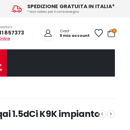
SPEDIZIONE GRATUITA IN ITALIA*
* Non valido per il contrassegno
ADESSO
0
Ciao!
31 857373
Il mio account
Online
e
e
ai 1.5dCi K9K impianto