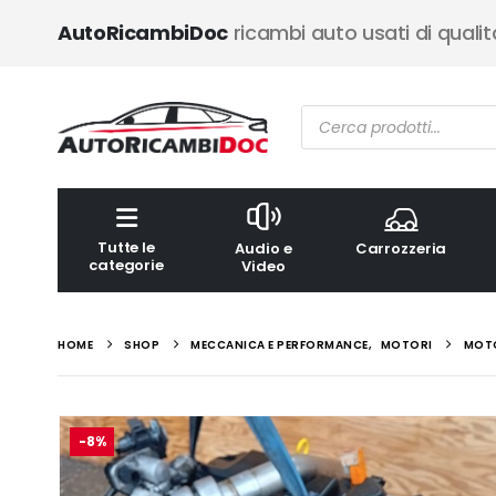
AutoRicambiDoc
ricambi auto usati di qualit
Ricerca
prodotti
Tutte le
Audio e
Carrozzeria
categorie
Video
HOME
SHOP
MECCANICA E PERFORMANCE
,
MOTORI
MOTO
-8%